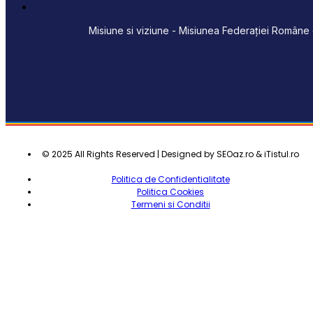
Misiune si viziune - Misiunea Federației Române d
© 2025 All Rights Reserved | Designed by SEOaz.ro & iTistul.ro
Politica de Confidentialitate
Politica Cookies
Termeni si Conditii