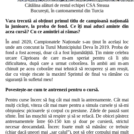
Cătălina alături de restul echipei CSA Steaua
București, în cantonamentul din Turcia
Vara trecută ai obținut primul titlu de campioană națională
la junioare, la proba de fond. Ce îți mai aduci aminte din
acea cursă? Cu ce amintiri ai rămas?
În anul 2020, Campionatele Naționale s-au ținut în același loc
unde am concurat la Turul Municipiului Deva în 2019. Proba de
fond a fost aceeași, doar că a fost înjumătățită. Țin minte celebra
urcare Căprioara de care m-am speriat pentru că îi știu
dificultatea, după care a urmat coborârea. În ambii ani m-am
chinuit pe acea coborâre mai tehnică să recuperez și am reușit,
dar cu viraje riscate la maxim! Sprintul de final va rămâne cu
siguranță în sufletul meu!
Povestește-ne cum te antrenezi pentru o cursă.
Pentru curse încerc să fug cât mai mult la antrenamente. Cât mai
mulți cicliști, viteza cât mai mare pentru a simula cursele și să-mi
obișnuiesc picioarele și corpul cu presiune. Zilele de pauză sunt
sfinte. Îmi las mușchii să respire și să se refacă. De obicei păstrez
antrenamentele între 60-150 km și doar pe cursieră, strictul
necesar deocamdată. Încerc foarte mult să mănânc ce trebuie
(chiar dacă uneori mai „sar calul”), pot să ofer corpului mai mult