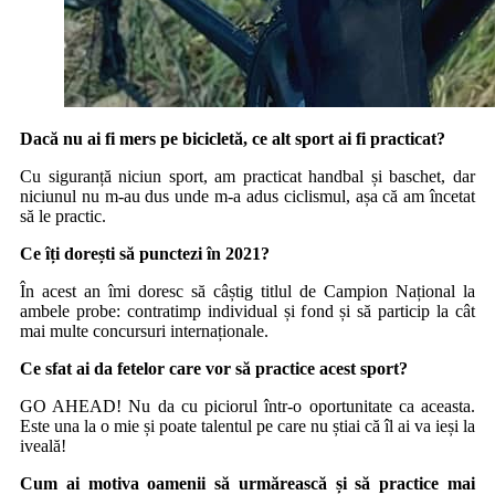
Dacă nu ai fi mers pe bicicletă, ce alt sport ai fi practicat?
Cu siguranță niciun sport, am practicat handbal și baschet, dar
niciunul nu m-au dus unde m-a adus ciclismul, așa că am încetat
să le practic.
Ce îți dorești să punctezi în 2021?
În acest an îmi doresc să câștig titlul de Campion Național la
ambele probe: contratimp individual și fond și să particip la cât
mai multe concursuri internaționale.
Ce sfat ai da fetelor care vor să practice acest sport?
GO AHEAD! Nu da cu piciorul într-o oportunitate ca aceasta.
Este una la o mie și poate talentul pe care nu știai că îl ai va ieși la
iveală!
Cum ai motiva oamenii să urmărească și să practice mai