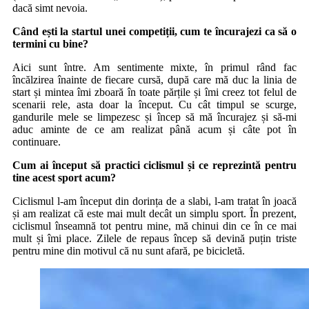
dacă simt nevoia.
Când ești la startul unei competiții, cum te încurajezi ca să o
termini cu bine?
Aici sunt între. Am sentimente mixte, în primul rând fac
încălzirea înainte de fiecare cursă, după care mă duc la linia de
start și mintea îmi zboară în toate părțile și îmi creez tot felul de
scenarii rele, asta doar la început. Cu cât timpul se scurge,
gandurile mele se limpezesc și încep să mă încurajez și să-mi
aduc aminte de ce am realizat până acum și câte pot în
continuare.
Cum ai început să practici ciclismul și ce reprezintă pentru
tine acest sport acum?
Ciclismul l-am început din dorința de a slabi, l-am tratat în joacă
și am realizat că este mai mult decât un simplu sport. În prezent,
ciclismul înseamnă tot pentru mine, mă chinui din ce în ce mai
mult și îmi place. Zilele de repaus încep să devină puțin triste
pentru mine din motivul că nu sunt afară, pe bicicletă.