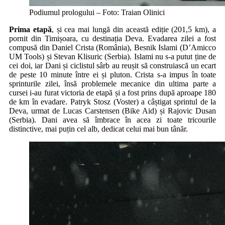
Podiumul prologului – Foto: Traian Olinici
Prima etapă
, și cea mai lungă din această ediție (201,5 km), a
pornit din Timișoara, cu destinația Deva. Evadarea zilei a fost
compusă din Daniel Crista (România), Besnik Islami (D’Amicco
UM Tools) și Stevan Klisuric (Serbia). Islami nu s-a putut ține de
cei doi, iar Dani și ciclistul sârb au reușit să construiască un ecart
de peste 10 minute între ei și pluton. Crista s-a impus în toate
sprinturile zilei, însă problemele mecanice din ultima parte a
cursei i-au furat victoria de etapă și a fost prins după aproape 180
de km în evadare. Patryk Stosz (Voster) a câștigat sprintul de la
Deva, urmat de Lucas Carstensen (Bike Aid) și Rajovic Dusan
(Serbia). Dani avea să îmbrace în acea zi toate tricourile
distinctive, mai puțin cel alb, dedicat celui mai bun tânăr.