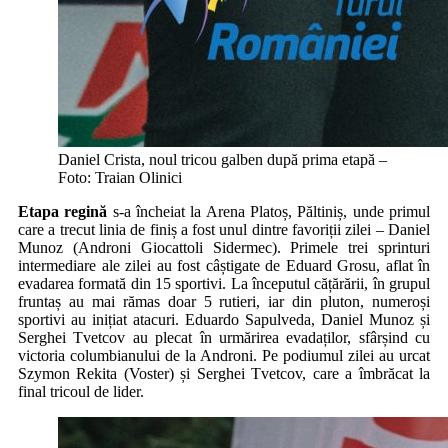
Daniel Crista, noul tricou galben după prima etapă –
Foto: Traian Olinici
Etapa regină
s-a încheiat la Arena Platoș, Păltiniș, unde primul
care a trecut linia de finiș a fost unul dintre favoriții zilei – Daniel
Munoz (Androni Giocattoli Sidermec). Primele trei sprinturi
intermediare ale zilei au fost câștigate de Eduard Grosu, aflat în
evadarea formată din 15 sportivi. La începutul cățărării, în grupul
fruntaș au mai rămas doar 5 rutieri, iar din pluton, numeroși
sportivi au inițiat atacuri. Eduardo Sapulveda, Daniel Munoz și
Serghei Tvetcov au plecat în urmărirea evadaților, sfârșind cu
victoria columbianului de la Androni. Pe podiumul zilei au urcat
Szymon Rekita (Voster) și Serghei Tvetcov, care a îmbrăcat la
final tricoul de lider.