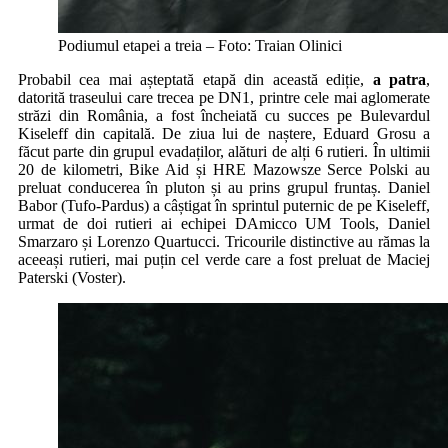
Podiumul etapei a treia – Foto: Traian Olinici
Probabil cea mai așteptată etapă din această ediție,
a patra
,
datorită traseului care trecea pe DN1, printre cele mai aglomerate
străzi din România, a fost încheiată cu succes pe Bulevardul
Kiseleff din capitală. De ziua lui de naștere, Eduard Grosu a
făcut parte din grupul evadaților, alături de alți 6 rutieri. În ultimii
20 de kilometri, Bike Aid și HRE Mazowsze Serce Polski au
preluat conducerea în pluton și au prins grupul fruntaș. Daniel
Babor (Tufo-Pardus) a câștigat în sprintul puternic de pe Kiseleff,
urmat de doi rutieri ai echipei DAmicco UM Tools, Daniel
Smarzaro și Lorenzo Quartucci. Tricourile distinctive au rămas la
aceeași rutieri, mai puțin cel verde care a fost preluat de Maciej
Paterski (Voster).