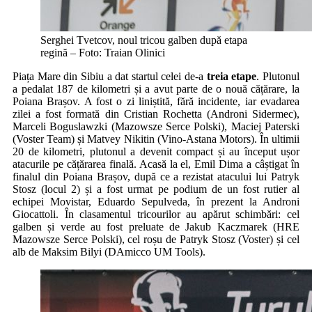
Serghei Tvetcov, noul tricou galben după etapa
regină – Foto: Traian Olinici
Piața Mare din Sibiu a dat startul celei de-a
treia etape
. Plutonul
a pedalat 187 de kilometri și a avut parte de o nouă cățărare, la
Poiana Brașov. A fost o zi liniștită, fără incidente, iar evadarea
zilei a fost formată din Cristian Rochetta (Androni Sidermec),
Marceli Boguslawzki (Mazowsze Serce Polski), Maciej Paterski
(Voster Team) și Matvey Nikitin (Vino-Astana Motors). În ultimii
20 de kilometri, plutonul a devenit compact și au început ușor
atacurile pe cățărarea finală. Acasă la el, Emil Dima a câștigat în
finalul din Poiana Brașov, după ce a rezistat atacului lui Patryk
Stosz (locul 2) și a fost urmat pe podium de un fost rutier al
echipei Movistar, Eduardo Sepulveda, în prezent la Androni
Giocattoli. În clasamentul tricourilor au apărut schimbări: cel
galben și verde au fost preluate de Jakub Kaczmarek (HRE
Mazowsze Serce Polski), cel roșu de Patryk Stosz (Voster) și cel
alb de Maksim Bilyi (DAmicco UM Tools).