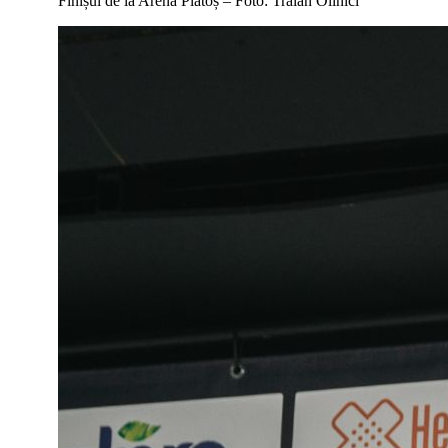
Finișul de la Arena Platoș – Foto: Traian Olinici