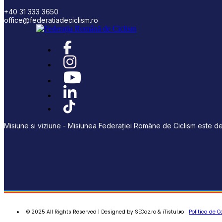
+40 31 333 3650
office@federatiadeciclism.ro
Misiune si viziune - Misiunea Federației Române de Ciclism este de 
© 2025 All Rights Reserved | Designed by SEOaz.ro & iTistul.ro
Politica de C