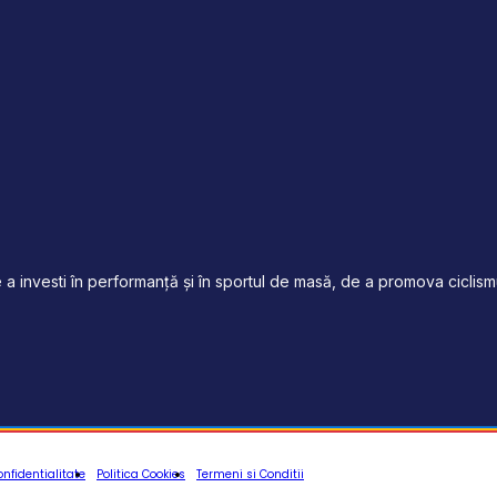
a investi în performanță și în sportul de masă, de a promova ciclismul
onfidentialitate
Politica Cookies
Termeni si Conditii