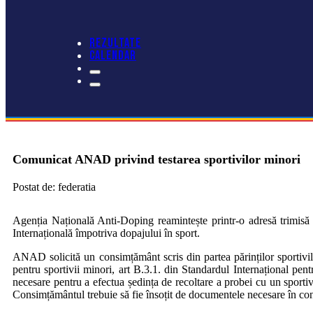
REZULTATE
CALENDAR
Comunicat ANAD privind testarea sportivilor minori
Postat de: federatia
Agenția Națională Anti-Doping reamintește printr-o adresă trimisă
Internațională împotriva dopajului în sport.
ANAD solicită un consimțământ scris din partea părinților sportivi
pentru sportivii minori, art B.3.1. din Standardul Internațional pent
necesare pentru a efectua ședința de recoltare a probei cu un sportiv
Consimțământul trebuie să fie însoțit de documentele necesare în con