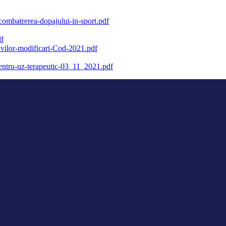
ombatrerea-dopajului-in-sport.pdf
df
ivilor-modificari-Cod-2021.pdf
pentru-uz-terapeutic-03_11_2021.pdf