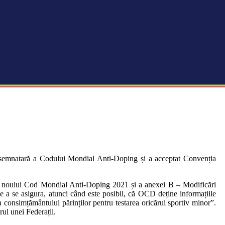
te semnatară a Codului Mondial Anti-Doping și a acceptat Convenția
form noului Cod Mondial Anti-Doping 2021 și a anexei B – Modificări
 de a se asigura, atunci când este posibil, că OCD deține informațiile
a consimțământului părinților pentru testarea oricărui sportiv minor”.
rul unei Federații.