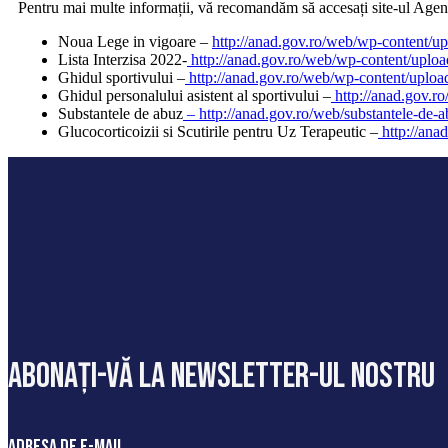
Pentru mai multe informații, vă recomandăm să accesați site-ul Agent
Noua Lege in vigoare –
http://anad.gov.ro/web/wp-content/u
Lista Interzisa 2022-
http://anad.gov.ro/web/wp-content/u
Ghidul sportivului –
http://anad.gov.ro/web/wp-content/uploa
Ghidul personalului asistent al sportivului –
http://anad.gov.ro
Substantele de abuz
– http://anad.gov.ro/web/substantele-de-
Glucocorticoizii si Scutirile pentru Uz Terapeutic –
http://ana
abonați-vă la newsletter-ul nostru
Adresa de e-mail