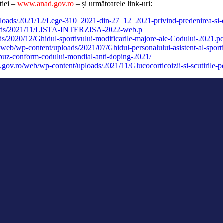
iei –
www.anad.gov.ro
– și următoarele link-uri:
ploads/2021/12/Lege-310_2021-din-27_12_2021-privind-predenirea-si-c
ploads/2021/11/LISTA-INTERZISA-2022-web.p
ds/2020/12/Ghidul-sportivului-modificarile-majore-ale-Codului-2021.p
/web/wp-content/uploads/2021/07/Ghidul-personalului-asistent-al-sport
abuz-conform-codului-mondial-anti-doping-2021/
d.gov.ro/web/wp-content/uploads/2021/11/Glucocorticoizii-si-scutirile-