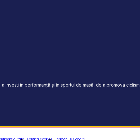
a investi în performanță și în sportul de masă, de a promova ciclismul
onfidentialitate
Politica Cookies
Termeni si Conditii