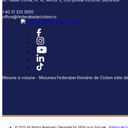
+40 31 333 3650
office@federatiadeciclism.ro
Misiune si viziune - Misiunea Federației Române de Ciclism este de 
© 2025 All Rights Reserved | Designed by SEOaz.ro & iTistul.ro
Politica de C