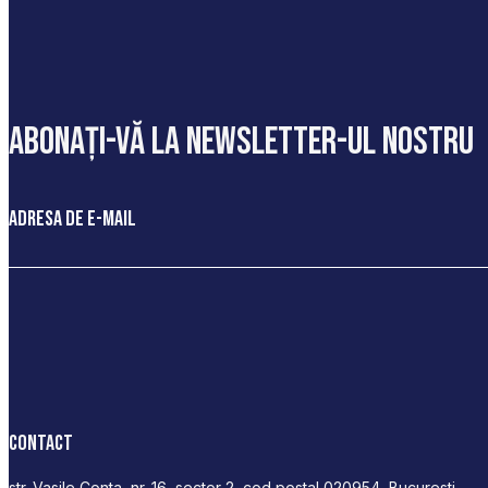
abonați-vă la newsletter-ul nostru
Adresa de e-mail
Contact
str. Vasile Conta, nr. 16, sector 2, cod postal 020954, Bucuresti