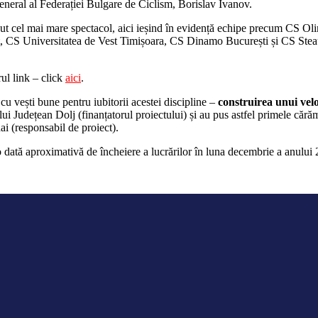
eneral al Federației Bulgare de Ciclism, Borislav Ivanov.
ăcut cel mai mare spectacol, aici ieșind în evidență echipe precum CS 
sport, CS Universitatea de Vest Timișoara, CS Dinamo București și CS Ste
ul link – click
aici
.
cu vești bune pentru iubitorii acestei discipline –
construirea unui ve
ului Județean Dolj (finanțatorul proiectului) și au pus astfel primele cărăm
i (responsabil de proiect).
dată aproximativă de încheiere a lucrărilor în luna decembrie a anului