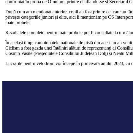
confruntat în proba de Omnium, printre ei aflându-se și Secretarul G
După cum am menționat anterior, copii au fost printre cei care au f
privește categoriile juniori și elite, aici îi menționăm pe CS Inter
toate probele.
Rezultatele complete pentru toate probele pot fi consultate la următor
În același timp, campionatele naționale de pistă din acest an au venit 
Ciclism a fost gazda unei întâlniri alături de reprezentanți ai Consili
Cosmin Vasile (Președintele Consiliului Județean Dolj) și Neatu Miha
Lucrările pentru velodrom vor începe în primăvara anului 2023, cu o 