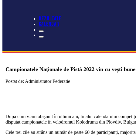
REZULTATE
CALENDAR
Campionatele Naționale de Pistă 2022 vin cu vești bun
Postat de: Administrator Federatie
După cum v-am obișnuit în ultimii ani, finalul calendarului competițio
disputat campionatele în velodromul Kolodruma din Plovdiv, Bulgari
Cele trei zile au strâns un număr de peste 60 de participanți, majoritate