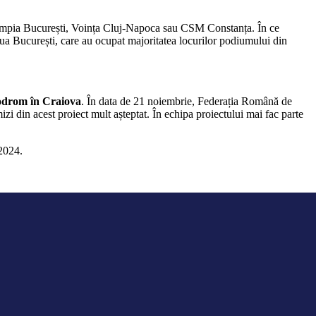
Olimpia București, Voința Cluj-Napoca sau CSM Constanța. În ce
aua București, care au ocupat majoritatea locurilor podiumului din
lodrom în Craiova
. În data de 21 noiembrie, Federația Română de
izi din acest proiect mult așteptat. În echipa proiectului mai fac parte
 2024.