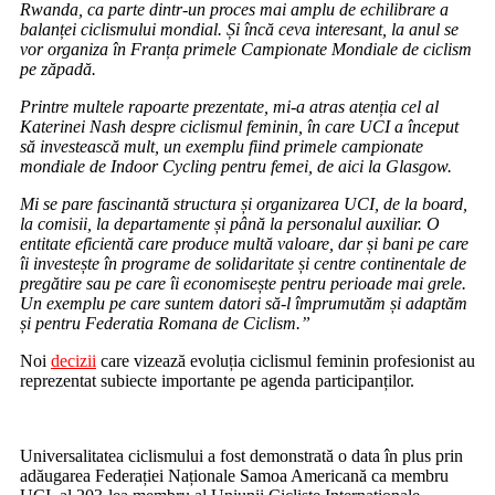
Rwanda, ca parte dintr-un proces mai amplu de echilibrare a
balanței ciclismului mondial. Și încă ceva interesant, la anul se
vor organiza în Franța primele Campionate Mondiale de ciclism
pe zăpadă.
Printre multele rapoarte prezentate, mi-a atras atenția cel al
Katerinei Nash despre ciclismul feminin, în care UCI a început
să investească mult, un exemplu fiind primele campionate
mondiale de Indoor Cycling pentru femei, de aici la Glasgow.
Mi se pare fascinantă structura și organizarea UCI, de la board,
la comisii, la departamente și până la personalul auxiliar. O
entitate eficientă care produce multă valoare, dar și bani pe care
îi investește în programe de solidaritate și centre continentale de
pregătire sau pe care îi economisește pentru perioade mai grele.
Un exemplu pe care suntem datori să-l împrumutăm și adaptăm
și pentru Federatia Romana de Ciclism.”
Noi
decizii
care vizează evoluția ciclismul feminin profesionist au
reprezentat subiecte importante pe agenda participanților.
Universalitatea ciclismului a fost demonstrată o data în plus prin
adăugarea Federației Naționale Samoa Americană ca membru