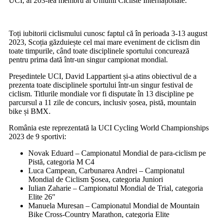
UCI, al 203-lea membru al Uniunii Cicliste Internaționale.
Toți iubitorii ciclismului cunosc faptul că în perioada 3-13 august
2023, Scoția găzduiește cel mai mare eveniment de ciclism din
toate timpurile, când toate disciplinele sportului concurează
pentru prima dată într-un singur campionat mondial.
Președintele UCI, David Lappartient și-a atins obiectivul de a
prezenta toate disciplinele sportului într-un singur festival de
ciclism. Titlurile mondiale vor fi disputate în 13 discipline pe
parcursul a 11 zile de concurs, inclusiv șosea, pistă, mountain
bike și BMX.
România este reprezentată la UCI Cycling World Championships
2023 de 9 sportivi:
Novak Eduard – Campionatul Mondial de para-ciclism pe
Pistă, categoria M C4
Luca Campean, Carbunarea Andrei – Campionatul
Mondial de Ciclism Şosea, categoria Juniori
Iulian Zaharie – Campionatul Mondial de Trial, categoria
Elite 26″
Manuela Muresan – Campionatul Mondial de Mountain
Bike Cross-Country Marathon, categoria Elite