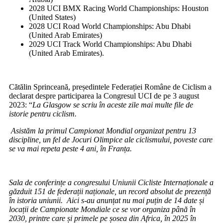
2028 UCI BMX Racing World Championships: Houston
(United States)
2028 UCI Road World Championships: Abu Dhabi
(United Arab Emirates)
2029 UCI Track World Championships: Abu Dhabi
(United Arab Emirates).
Cătălin Sprinceană, președintele Federației Române de Ciclism a
declarat despre participarea la Congresul UCI de pe 3 august
2023: “
La Glasgow se scriu în aceste zile mai multe file de
istorie pentru ciclism.
Asistăm la primul Campionat Mondial organizat pentru 13
discipline, un fel de Jocuri Olimpice ale ciclismului, poveste care
se va mai repeta peste 4 ani, în Franța.
Sala de conferințe a congresului Uniunii Cicliste Internaționale a
găzduit 151 de federații naționale, un record absolut de prezență
în istoria uniunii.
Aici s-au anunțat nu mai puțin de 14 date și
locații de Campionate Mondiale ce se vor organiza până în
2030, printre care și primele pe șosea din Africa, în 2025 în