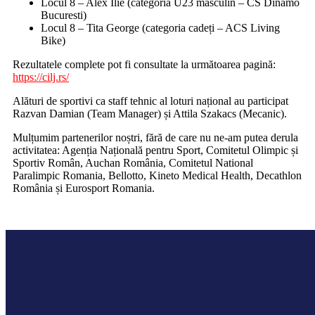
Locul 8 – Alex Ilie (categoria U23 masculin – CS Dinamo
Bucuresti)
Locul 8 – Tita George (categoria cadeți – ACS Living
Bike)
Rezultatele complete pot fi consultate la următoarea pagină:
https://cilj.rs/
Alături de sportivi ca staff tehnic al loturi național au participat
Razvan Damian (Team Manager) și Attila Szakacs (Mecanic).
Mulțumim partenerilor noștri, fără de care nu ne-am putea derula
activitatea: Agenția Națională pentru Sport, Comitetul Olimpic și
Sportiv Român, Auchan România, Comitetul National
Paralimpic Romania, Bellotto, Kineto Medical Health, Decathlon
România și Eurosport Romania.