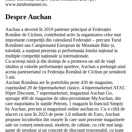
www.turulromaniei.ro.
Despre Auchan
Auchan a devenit în 2019 partener principal al Federației
Române de Ciclism, contribuind activ la organizarea celor mai
importante competiții din calendarul Federației – precum Turul
României sau Campionatul European de Mountain Bike și,
totodată, a susținut prezența și performanța lotului național la
multiple competiții naționale și internaționale.
Cu aceeași miză și din dorința de a promova un stil de viață
sănătos și valorile performanței sportive, Auchan a prelungit anul
acesta parteneriatul cu Federația Română de Ciclism pe următorii
5 ani.
Auchan România are în portofoliu peste 430 de magazine,
cuprinzând 29 de hipermarketuri clasice, 4 hipermarketuri ATAC
Hiper Discount, 7 supermarketuri, magazinul Auchan Go,
aproape 400 de magazine de ultra-proximitate MyAuchan, din
care majoritatea în stațiile Petrom, 1 magazin în franciză Simply
by Auchan, precum și magazinul online auchan.ro. Cu o cifră de
afaceri cu taxe în 2023 de peste 1,6 miliarde de Euro, Auchan
propune locuitorilor din orașele în care sunt prezente magazinele
sale un comerţ omnicanal, modern, de calitate, cu cele mai largi
game de produse şi un concept de discount responsabil, cu toate