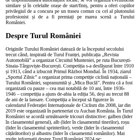
similare și în celelalte orașe de start/finiș, pentru a oferi copiilor
privilegiul de a concura pe un traseu comun cu cel al plutonului
profesionist și de a fi premiați pe marea scenă a Turului
României.
Despre Turul României
Originile Turului României datează de la începutul secolului
trecut când, inspirată de Turul Franței, publicația „Revista
Automobilă” a organizat Circuitul Munteniei, pe ruta București-
Sinaia-Târgoviște-București. Competiția s-a desfășurat între 1910
și 1913, când a izbucnit Primul Război Mondial. În 1934, ziarul
„Sportul Zilnic” a organizat prima competiție ciclistă națională –
Turului României, supranumită și „Mica Buclă”. Pentru că a fost
organizată cu pauze – cea mai notabilă de 10 ani, între 1936-
1946 – competiția a ajuns de-abia la ediția 56, deși au trecut 88
de ani de la lansare. Competiția a început să figureze în
calendarul Federației Internaționale de Ciclism din 2008, iar din
2019 este organizată în parteneriat cu Auchan România. În Turul
României se acordă următoarele tricouri distinctive: galben (lider
în clasamentul general), alb (lider în clasamentul tinerilor), roșu
(lider în clasamentul sprinterilor), verde (lider în clasamentul
cățărătorilor) și albastru (lider în clasamentul românilor). Mai
multe informații despre Turul României 2024 pe: