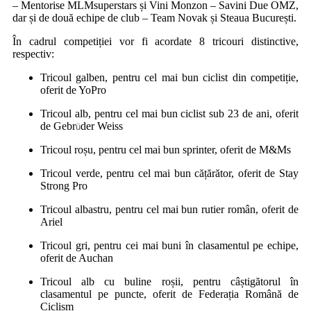
– Mentorise MLMsuperstars și Vini Monzon – Savini Due OMZ,
dar și de două echipe de club – Team Novak și Steaua București.
În cadrul competiției vor fi acordate 8 tricouri distinctive,
respectiv:
Tricoul galben, pentru cel mai bun ciclist din competiție,
oferit de YoPro
Tricoul alb, pentru cel mai bun ciclist sub 23 de ani, oferit
de Gebr
der Weiss
ü
Tricoul roșu, pentru cel mai bun sprinter, oferit de M&Ms
Tricoul verde, pentru cel mai bun cățărător, oferit de Stay
Strong Pro
Tricoul albastru, pentru cel mai bun rutier român, oferit de
Ariel
Tricoul gri, pentru cei mai buni în clasamentul pe echipe,
oferit de Auchan
Tricoul alb cu buline roșii, pentru câștigătorul în
clasamentul pe puncte, oferit de Federația Română de
Ciclism