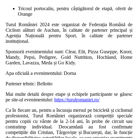
Tricoul portocaliu, pentru câștigătorul de etapă, oferit de
Orange
Turul României 2024 este organizat de Federația Română de
Ciclism alături de Auchan, în calitate de partener principal și
Agenția Națională pentru Sport, în calitate de partener
instituțional.
Sponsorii evenimentului sunt: Clear, Elit, Pizza Guseppe, Knorr,
Mandy, Pepsi, Pedigree, Gold Nutrition, Hochland, Home
Garden, Lavazza, Meda și Go Kidy.
Apa oficială a evenimentului: Dorna
Partener tehnic: Bellotto
Mai multe detalii despre etape și echipele participante se găsesc
pe site-ul evenimentului:
https://turulromaniei.ro/
Ca în fiecare an, pentru a încuraja mersul pe bicicletă și ciclismul
profesionist, Turul României organizează competiții speciale
pentru copiii cu vârste de la 2-14 ani, în probe de circuit sau
contratimp individual. Deocamdată au fost confirmate
competițiile din Cristian, Târgoviște și București, dar, în funcție
de disponibilitatea autorităților locale, se vor organiza evenimente