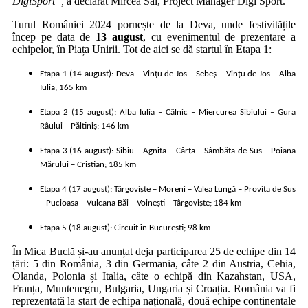
DigiSport”,
a declarat Mircea Sai, Project Manager Digi Sport.
Turul României 2024 pornește de la Deva, unde festivitățile
încep pe data de
13 august
, cu evenimentul de prezentare a
echipelor, în Piața Unirii. Tot de aici se dă startul în Etapa 1:
Etapa 1 (14 august): Deva – Vințu de Jos – Sebeș – Vințu de Jos – Alba
Iulia; 165 km
Etapa 2 (15 august): Alba Iulia – Câlnic – Miercurea Sibiului – Gura
Râului – Păltiniș; 146 km
Etapa 3 (16 august): Sibiu – Agnita – Cârța – Sâmbăta de Sus – Poiana
Mărului – Cristian; 185 km
Etapa 4 (17 august): Târgoviște – Moreni – Valea Lungă – Provița de Sus
– Pucioasa – Vulcana Băi – Voinești – Târgoviște; 184 km
Etapa 5 (18 august): Circuit în București; 98 km
În Mica Buclă și-au anunțat deja participarea 25 de echipe din 14
țări: 5 din România, 3 din Germania, câte 2 din Austria, Cehia,
Olanda, Polonia și Italia, câte o echipă din Kazahstan, USA,
Franța, Muntenegru, Bulgaria, Ungaria și Croația. România va fi
reprezentată la start de echipa națională, două echipe continentale