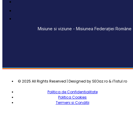
Misiune si viziune - Misiunea Federației Române d
© 2025 All Rights Reserved | Designed by SEOaz.ro & iTistul.ro
Politica de Confidentialitate
Politica Cookies
Termeni si Conditii