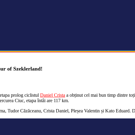
our of Szeklerland!
etapa prolog ciclistul
Daniel Crista
a obținut cel mai bun timp dintre toți
iercurea Ciuc, etapa întâi are 117 km.
Dima, Tudor Căzăceanu, Crista Daniel, Pleșea Valentin și Kato Eduard. D