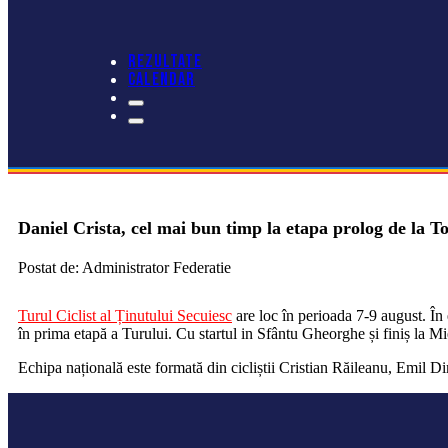
REZULTATE
CALENDAR
Daniel Crista, cel mai bun timp la etapa prolog de la T
Postat de: Administrator Federatie
Turul Ciclist al Ținutului Secuiesc
are loc în perioada 7-9 august. În 
în prima etapă a Turului. Cu startul in Sfântu Gheorghe și finiș la M
Echipa națională este formată din cicliștii Cristian Răileanu, Emil 