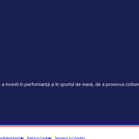
a investi în performanță și în sportul de masă, de a promova ciclismul
onfidentialitate
Politica Cookies
Termeni si Conditii