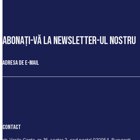
abonați-vă la newsletter-ul nostru
Adresa de e-mail
Contact
str. Vasile Conta, nr. 16, sector 2, cod postal 020954, Bucuresti