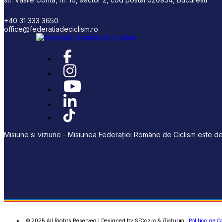
+40 31 333 3650
office@federatiadeciclism.ro
Misiune si viziune - Misiunea Federației Române de Ciclism este de 
© 2025 All Rights Reserved | Designed by SEOaz.ro & iTistul.ro
Politica de C