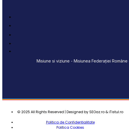
Misiune si viziune - Misiunea Federației Române d
© 2025 All Rights Reserved | Designed by SEOaz.ro & iTistul.ro
Politica de Confidentialitate
Politica Cookies