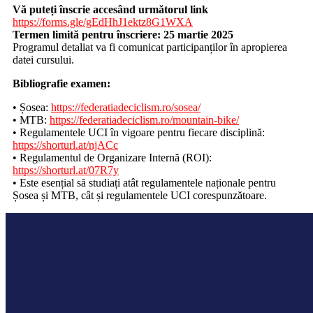
Vă puteți înscrie accesând următorul link
https://forms.gle/gEdHhJ1ektz8G1WXA
Termen limită pentru înscriere: 25 martie 2025
Programul detaliat va fi comunicat participanților în apropierea
datei cursului.
Bibliografie examen:
• Șosea:
https://federatiadeciclism.ro/sosea/
• MTB:
https://federatiadeciclism.ro/mountain-bike/
• Regulamentele UCI în vigoare pentru fiecare disciplină:
https://shorturl.at/njACc
• Regulamentul de Organizare Internă (ROI):
https://shorturl.at/07R7y
• Este esențial să studiați atât regulamentele naționale pentru
Șosea și MTB, cât și regulamentele UCI corespunzătoare.