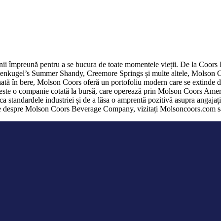
ii împreună pentru a se bucura de toate momentele vieții. De la Coors 
nkugel’s Summer Shandy, Creemore Springs și multe altele, Molson Coo
nată în bere, Molson Coors oferă un portofoliu modern care se extinde din
te o companie cotată la bursă, care operează prin Molson Coors Amer
standardele industriei și de a lăsa o amprentă pozitivă asupra angajațil
i multe despre Molson Coors Beverage Company, vizitați Molsoncoors.co