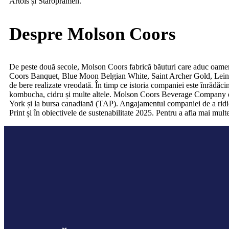
Artois și Staropramen.
Despre Molson Coors
De peste două secole, Molson Coors fabrică băuturi care aduc oamen
Coors Banquet, Blue Moon Belgian White, Saint Archer Gold, Leine
de bere realizate vreodată. În timp ce istoria companiei este înrădăci
kombucha, cidru și multe altele. Molson Coors Beverage Company es
York și la bursa canadiană (TAP). Angajamentul companiei de a ridica 
Print și în obiectivele de sustenabilitate 2025. Pentru a afla ma