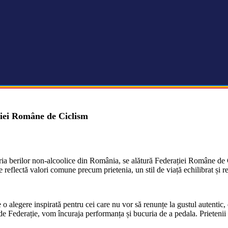
ției Române de Ciclism
ria berilor non-alcoolice din România, se alătură Federației Române de C
e reflectă valori comune precum prietenia, un stil de viață echilibrat și r
 o alegere inspirată pentru cei care nu vor să renunțe la gustul autentic
 de Federație, vom încuraja performanța și bucuria de a pedala. Prietenii 