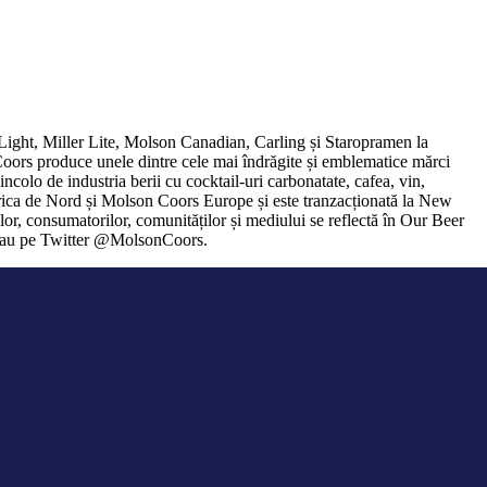
Light, Miller Lite, Molson Canadian, Carling și Staropramen la
rs produce unele dintre cele mai îndrăgite și emblematice mărci
colo de industria berii cu cocktail-uri carbonatate, cafea, vin,
ica de Nord și Molson Coors Europe și este tranzacționată la New
or, consumatorilor, comunităților și mediului se reflectă în Our Beer
m sau pe Twitter @MolsonCoors.