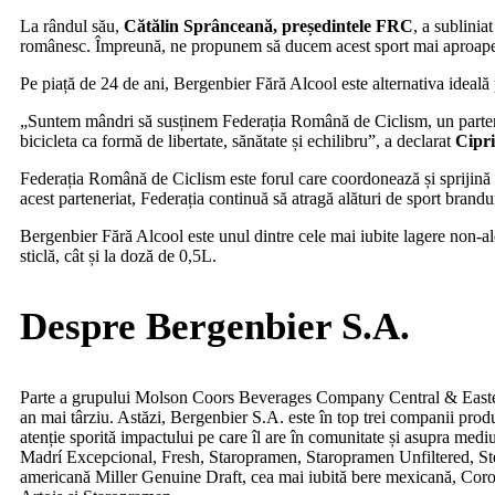
La rândul său,
Cătălin Sprânceană, președintele FRC
, a sublinia
românesc. Împreună, ne propunem să ducem acest sport mai aproape de 
Pe piață de 24 de ani, Bergenbier Fără Alcool este alternativa ideală 
„Suntem mândri să susținem Federația Română de Ciclism, un partener d
bicicleta ca formă de libertate, sănătate și echilibru”, a declarat
Cipr
Federația Română de Ciclism este forul care coordonează și sprijină 
acest parteneriat, Federația continuă să atragă alături de sport branduri
Bergenbier Fără Alcool este unul dintre cele mai iubite lagere non-a
sticlă, cât și la doză de 0,5L.
Despre Bergenbier S.A.
Parte a grupului Molson Coors Beverages Company Central & Eastern 
an mai târziu. Astăzi, Bergenbier S.A. este în top trei companii pro
atenție sporită impactului pe care îl are în comunitate și asupra med
Madrí Excepcional, Fresh, Staropramen, Staropramen Unfiltered, Stel
americană Miller Genuine Draft, cea mai iubită bere mexicană, Coron