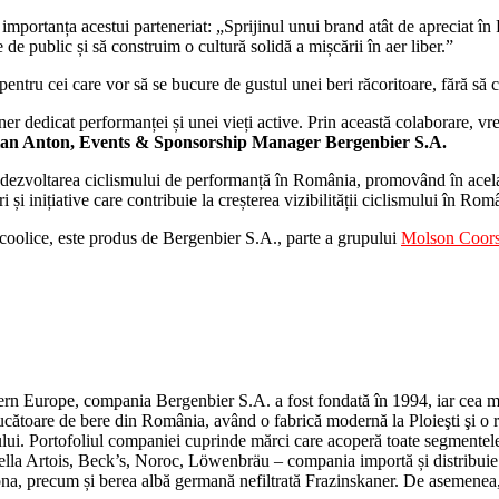
t importanța acestui parteneriat: „Sprijinul unui brand atât de apreciat î
public și să construim o cultură solidă a mișcării în aer liber.”
pentru cei care vor să se bucure de gustul unei beri răcoritoare, fără să
edicat performanței și unei vieți active. Prin această colaborare, vrem s
ian Anton, Events & Sponsorship Manager Bergenbier S.A.
dezvoltarea ciclismului de performanță în România, promovând în același
 și inițiative care contribuie la creșterea vizibilității ciclismului în Rom
lcoolice, este produs de Bergenbier S.A., parte a grupului
Molson Coor
Europe, compania Bergenbier S.A. a fost fondată în 1994, iar cea mai 
ducătoare de bere din România, având o fabrică modernă la Ploieşti şi o 
iului. Portofoliul companiei cuprinde mărci care acoperă toate segmentele
la Artois, Beck’s, Noroc, Löwenbräu – compania importă și distribuie î
a, precum și berea albă germană nefiltrată Frazinskaner. De asemenea, c