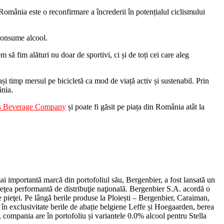
n România este o reconfirmare a încrederii în potențialul ciclismului
 consume alcool.
ă fim alături nu doar de sportivi, ci și de toți cei care aleg
 timp mersul pe bicicletă ca mod de viață activ și sustenabil. Prin
ânia.
s Beverage Company
și poate fi găsit pe piața din România atât la
importantă marcă din portofoliul său, Bergenbier, a fost lansată un
reţea performantă de distribuţie naţională. Bergenbier S.A. acordă o
 pieţei. Pe lângă berile produse la Ploiești – Bergenbier, Caraiman,
n exclusivitate berile de abație belgiene Leffe și Hoegaarden, berea
ompania are în portofoliu și variantele 0.0% alcool pentru Stella