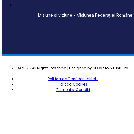
Misiune si viziune - Misiunea Federației Române d
© 2025 All Rights Reserved | Designed by SEOaz.ro & iTistul.ro
Politica de Confidentialitate
Politica Cookies
Termeni si Conditii