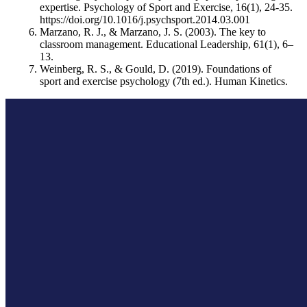
expertise. Psychology of Sport and Exercise, 16(1), 24-35.
https://doi.org/10.1016/j.psychsport.2014.03.001
Marzano, R. J., & Marzano, J. S. (2003). The key to
classroom management. Educational Leadership, 61(1), 6–
13.
Weinberg, R. S., & Gould, D. (2019). Foundations of
sport and exercise psychology (7th ed.). Human Kinetics.