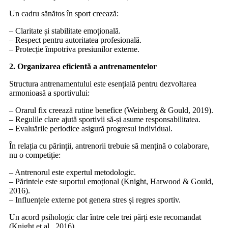
Un cadru sănătos în sport creează:
– Claritate și stabilitate emoțională.
– Respect pentru autoritatea profesională.
– Protecție împotriva presiunilor externe.
2. Organizarea eficientă a antrenamentelor
Structura antrenamentului este esențială pentru dezvoltarea
armonioasă a sportivului:
– Orarul fix creează rutine benefice (Weinberg & Gould, 2019).
– Regulile clare ajută sportivii să-și asume responsabilitatea.
– Evaluările periodice asigură progresul individual.
În relația cu părinții, antrenorii trebuie să mențină o colaborare,
nu o competiție:
– Antrenorul este expertul metodologic.
– Părintele este suportul emoțional (Knight, Harwood & Gould,
2016).
– Influențele externe pot genera stres și regres sportiv.
Un acord psihologic clar între cele trei părți este recomandat
(Knight et al., 2016).