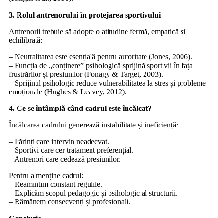
3. Rolul antrenorului în protejarea sportivului
Antrenorii trebuie să adopte o atitudine fermă, empatică și
echilibrată:
– Neutralitatea este esențială pentru autoritate (Jones, 2006).
– Funcția de „conținere” psihologică sprijină sportivii în fața
frustrărilor și presiunilor (Fonagy & Target, 2003).
– Sprijinul psihologic reduce vulnerabilitatea la stres și probleme
emoționale (Hughes & Leavey, 2012).
4. Ce se întâmplă când cadrul este încălcat?
Încălcarea cadrului generează instabilitate și ineficiență:
– Părinți care intervin neadecvat.
– Sportivi care cer tratament preferențial.
– Antrenori care cedează presiunilor.
Pentru a menține cadrul:
– Reamintim constant regulile.
– Explicăm scopul pedagogic și psihologic al structurii.
– Rămânem consecvenți și profesionali.