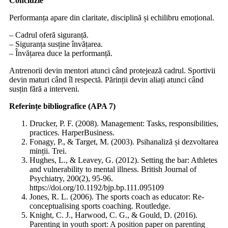
Concluzie
Performanța apare din claritate, disciplină și echilibru emoțional.
– Cadrul oferă siguranță.
– Siguranța susține învățarea.
– Învățarea duce la performanță.
Antrenorii devin mentori atunci când protejează cadrul. Sportivii
devin maturi când îl respectă. Părinții devin aliați atunci când
susțin fără a interveni.
Referințe bibliografice (APA 7)
Drucker, P. F. (2008). Management: Tasks, responsibilities,
practices. HarperBusiness.
Fonagy, P., & Target, M. (2003). Psihanaliză și dezvoltarea
minții. Trei.
Hughes, L., & Leavey, G. (2012). Setting the bar: Athletes
and vulnerability to mental illness. British Journal of
Psychiatry, 200(2), 95-96.
https://doi.org/10.1192/bjp.bp.111.095109
Jones, R. L. (2006). The sports coach as educator: Re-
conceptualising sports coaching. Routledge.
Knight, C. J., Harwood, C. G., & Gould, D. (2016).
Parenting in youth sport: A position paper on parenting