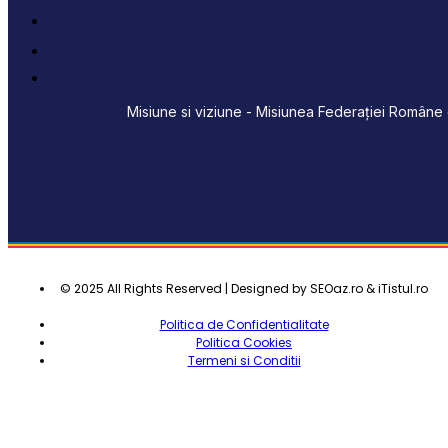
Misiune si viziune - Misiunea Federației Române d
© 2025 All Rights Reserved | Designed by SEOaz.ro & iTistul.ro
Politica de Confidentialitate
Politica Cookies
Termeni si Conditii