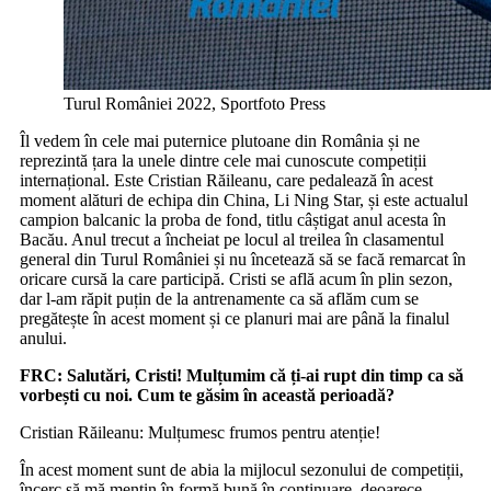
Turul României 2022, Sportfoto Press
Îl vedem în cele mai puternice plutoane din România și ne
reprezintă țara la unele dintre cele mai cunoscute competiții
internațional. Este Cristian Răileanu, care pedalează în acest
moment alături de echipa din China, Li Ning Star, și este actualul
campion balcanic la proba de fond, titlu câștigat anul acesta în
Bacău. Anul trecut a încheiat pe locul al treilea în clasamentul
general din Turul României și nu încetează să se facă remarcat în
oricare cursă la care participă. Cristi se află acum în plin sezon,
dar l-am răpit puțin de la antrenamente ca să aflăm cum se
pregătește în acest moment și ce planuri mai are până la finalul
anului.
FRC:
Salutări, Cristi! Mulțumim că ți-ai rupt din timp ca să
vorbești cu noi. Cum te găsim în această perioadă?
Cristian Răileanu: Mulțumesc frumos pentru atenție!
În acest moment sunt de abia la mijlocul sezonului de competiții,
încerc să mă mențin în formă bună în continuare, deoarece