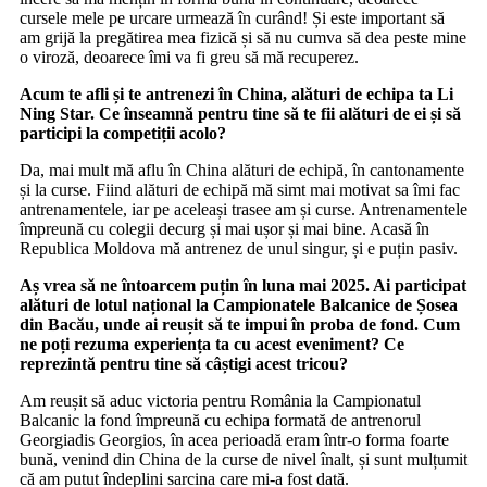
cursele mele pe urcare urmează în curând! Și este important să
am grijă la pregătirea mea fizică și să nu cumva să dea peste mine
o viroză, deoarece îmi va fi greu să mă recuperez.
Acum te afli și te antrenezi în China, alături de echipa ta Li
Ning Star. Ce înseamnă pentru tine să te fii alături de ei și să
participi la competiții acolo?
Da, mai mult mă aflu în China alături de echipă, în cantonamente
și la curse. Fiind alături de echipă mă simt mai motivat sa îmi fac
antrenamentele, iar pe aceleași trasee am și curse. Antrenamentele
împreună cu colegii decurg și mai ușor și mai bine. Acasă în
Republica Moldova mă antrenez de unul singur, și e puțin pasiv.
Aș vrea să ne întoarcem puțin în luna mai 2025. Ai participat
alături de lotul național la Campionatele Balcanice de Șosea
din Bacău, unde ai reușit să te impui în proba de fond. Cum
ne poți rezuma experiența ta cu acest eveniment? Ce
reprezintă pentru tine să câștigi acest tricou?
Am reușit să aduc victoria pentru România la Campionatul
Balcanic la fond împreună cu echipa formată de antrenorul
Georgiadis Georgios, în acea perioadă eram într-o forma foarte
bună, venind din China de la curse de nivel înalt, și sunt mulțumit
că am putut îndeplini sarcina care mi-a fost dată.