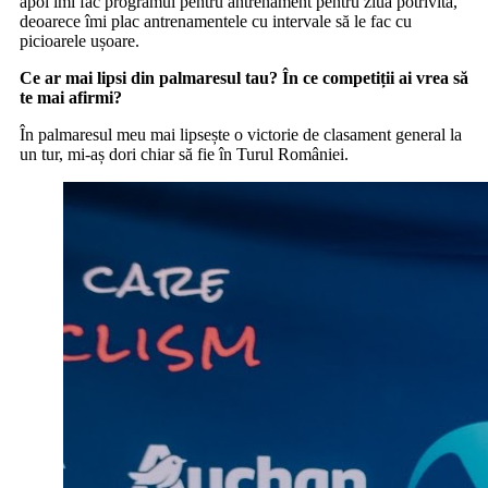
apoi îmi fac programul pentru antrenament pentru ziua potrivită,
deoarece îmi plac antrenamentele cu intervale să le fac cu
picioarele ușoare.
Ce ar mai lipsi din palmaresul tau? În ce competiții ai vrea să
te mai afirmi?
În palmaresul meu mai lipsește o victorie de clasament general la
un tur, mi-aș dori chiar să fie în Turul României.