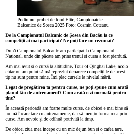
Podiumul probei de fond Elite, Campionatele
Balcanice de Sosea 2025 Foto: Cosmin Coteanu
De la Campionatul Balcanic de Șosea din Bacău la ce
competiții ai mai participat? Ne poți face un rezumat?
După Campionatul Balcanic am participat la Campionatul
Național, unde din păcate am prins trenul și cursa a fost pierdută.
Am mai avut și o cursă la altitudine, Tour of Qinghai Lake, acolo
chiar nu am putut să mă reprezint deoarece competițiile de acest
tip nu sunt pentru mine. Îmi plac cursele la nivelul mării.
Legat de pregătirea ta pentru curse, ne poți spune cum arată
planul tău de antrenament? Cum arată o zi normală pentru
tine?
În această perioadă am foarte multe curse, de obicei e mai bine să
nu mă încarc tare cu antrenamente, dar să mențin forma mea prin
curse. Am nevoie și de odihnă potrivită la timp.
De obicei ziua mea începe cu un mic dejun bun și o cafea tare,