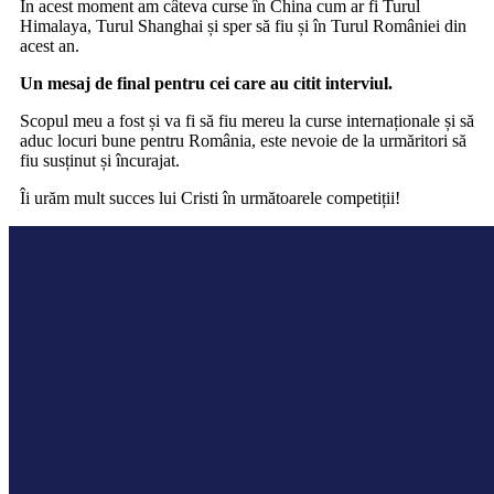
În acest moment am câteva curse în China cum ar fi Turul
Himalaya, Turul Shanghai și sper să fiu și în Turul României din
acest an.
Un mesaj de final pentru cei care au citit interviul.
Scopul meu a fost și va fi să fiu mereu la curse internaționale și să
aduc locuri bune pentru România, este nevoie de la urmăritori să
fiu susținut și încurajat.
Îi urăm mult succes lui Cristi în următoarele competiții!