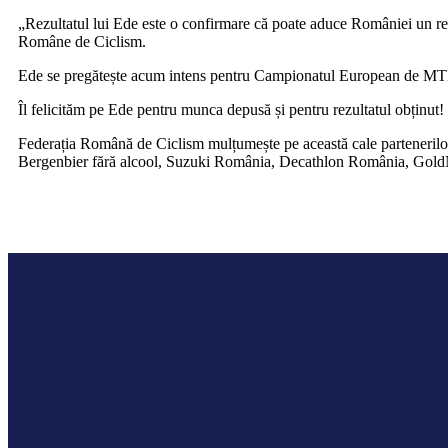
„Rezultatul lui Ede este o confirmare că poate aduce României un rez
Române de Ciclism.
Ede se pregătește acum intens pentru Campionatul European de MTB 
Îl felicităm pe Ede pentru munca depusă și pentru rezultatul obținut!
Federația Română de Ciclism mulțumește pe această cale partenerilor
Bergenbier fără alcool, Suzuki România, Decathlon România, GoldN