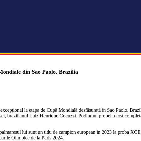
Mondiale din Sao Paolo, Brazilia
xcepțional la etapa de Cupă Mondială desfășurată în Sao Paolo, Brazili
rsei, brazilianul Luiz Henrique Cocuzzi. Podiumul probei a fost completa
palmaresul lui sunt un titlu de campion european în 2023 la proba XCE,
ocurile Olimpice de la Paris 2024.