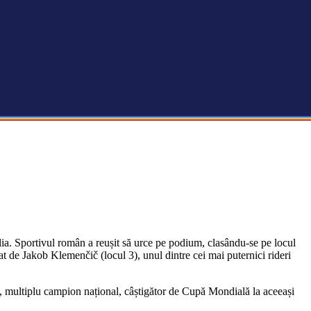
a. Sportivul român a reușit să urce pe podium, clasându-se pe locul
t de Jakob Klemenčič (locul 3), unul dintre cei mai puternici rideri
 multiplu campion național, câștigător de Cupă Mondială la aceeași