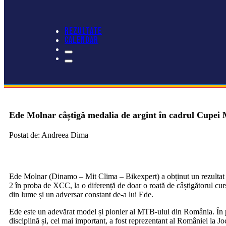
REZULTATE
CALENDAR
Ede Molnar câștigă medalia de argint în cadrul Cupei 
Postat de: Andreea Dima
Ede Molnar (Dinamo – Mit Clima – Bikexpert) a obținut un rezultat e
2 în proba de XCC, la o diferență de doar o roată de câștigătorul cu
din lume și un adversar constant de-a lui Ede.
Ede este un adevărat model și pionier al MTB-ului din România. În 
disciplină și, cel mai important, a fost reprezentant al României la J