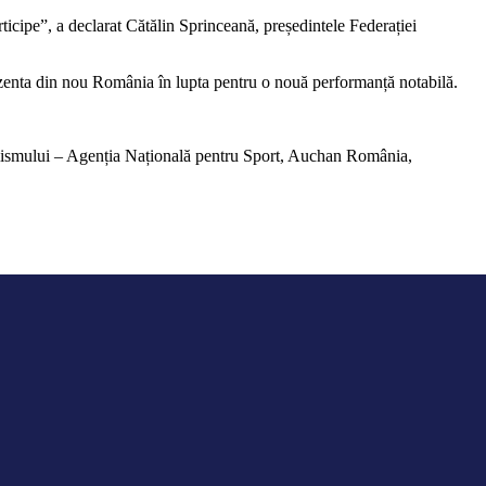
cipe”, a declarat Cătălin Sprinceană, președintele Federației
enta din nou România în lupta pentru o nouă performanță notabilă.
iclismului – Agenția Națională pentru Sport, Auchan România,