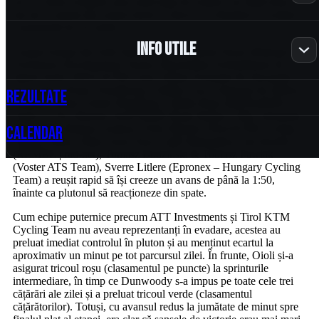
nu le-a lăsat cicliștilor prea mult timp de respiro, iar după doar 25
km de la startul din orașul istoric Craiova s-a desprins o evadare
Regulament de ordine interioara
Informatii MTB
consistentă de 16 rutieri.
Sosea
Formular Licentiere
Hotararile consiliului de administratie
Info utile
Calendar MTB
Grupul format din Seth Dunwoody & Ahmed Naser (Bahrain
Procedura licentiere
Victorious Development Team), Maximilian Schmidbauer &
Echipa FRC
Informatii Sosea
Regulament MTB
Jakob Sertic (WSA KTM Graz), Kilian Feurstein & Alexander
Pista
Acord Limitare raspundere parinte sau tutore
Strategie
Konychev (Team Vorarlberg), Cătălin-Luca Câmpean & Zétény
Rezultate
Norme financiare
Calendar Sosea
Noutati MTB
Szijártó (Team United Shipping), Cătălin Buta (MENtoRISE
Beneficiile licentei de ciclism
Adunari Generale
Teem CCN), Manuel Oioli (MBH Bank Ballan CSB), Sebastián
Colegiul Central al Arbitrilor
Informatii Pista
Regulament Sosea
Rezultate MTB
Ciclocros
Mora (Illes Balears Arabay), Felix Rützler (Tirol KTM Cycling
Calendar
Sportivi licentiati
Team), Valery Shtin (Area Zero Caffè Mokambo), Jon Knolle
Loturi Nationale
Calendar Sosea
Noutati Sosea
(REMBE | rad-net), Tomasz Budziński & Tobiasz Pawlak
Draft Contract Sportiv
Informatii Ciclocros
(Voster ATS Team), Sverre Litlere (Epronex – Hungary Cycling
Regulament Pista
Cluburi Afiliate
Rezultate Sosea
Gravel
Team) a reușit rapid să își creeze un avans de până la 1:50,
Calendar Ciclocros
Comisia Medicala
Noutati Pista
înainte ca plutonul să reacționeze din spate.
Informatii Gravel
Regulament Ciclocros
Cum echipe puternice precum ATT Investments și Tirol KTM
Formular inscriere competitii
Rezultate Pista
Agrement
Cycling Team nu aveau reprezentanți în evadare, acestea au
Calendar Gravel
Noutati Ciclocros
Proceduri
preluat imediat controlul în pluton și au menținut ecartul la
aproximativ un minut pe tot parcursul zilei. În frunte, Oioli și-a
Regulament Gravel
Rezultate Ciclocros
Webinarii
asigurat tricoul roșu (clasamentul pe puncte) la sprinturile
intermediare, în timp ce Dunwoody s-a impus pe toate cele trei
Noutati Gravel
Norme autorizatii de performanta
cățărări ale zilei și a preluat tricoul verde (clasamentul
cățărătorilor). Totuși, cu avansul redus la jumătate de minut spre
Rezultate Gravel