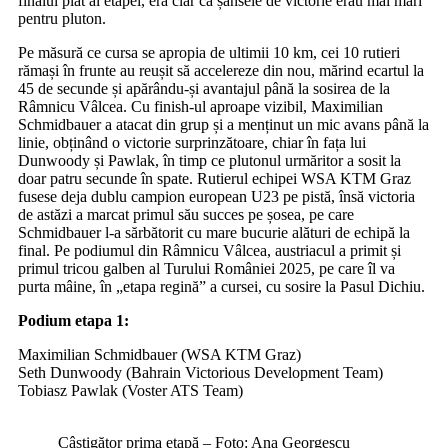
finalul plat al etapei, era clar că șansele de victorie erau mai mari
pentru pluton.
Pe măsură ce cursa se apropia de ultimii 10 km, cei 10 rutieri
rămași în frunte au reușit să accelereze din nou, mărind ecartul la
45 de secunde și apărându-și avantajul până la sosirea de la
Râmnicu Vâlcea. Cu finish-ul aproape vizibil, Maximilian
Schmidbauer a atacat din grup și a menținut un mic avans până la
linie, obținând o victorie surprinzătoare, chiar în fața lui
Dunwoody și Pawlak, în timp ce plutonul urmăritor a sosit la
doar patru secunde în spate. Rutierul echipei WSA KTM Graz
fusese deja dublu campion european U23 pe pistă, însă victoria
de astăzi a marcat primul său succes pe șosea, pe care
Schmidbauer l-a sărbătorit cu mare bucurie alături de echipă la
final. Pe podiumul din Râmnicu Vâlcea, austriacul a primit și
primul tricou galben al Turului României 2025, pe care îl va
purta mâine, în „etapa regină” a cursei, cu sosire la Pasul Dichiu.
Podium etapa 1:
Maximilian Schmidbauer (WSA KTM Graz)
Seth Dunwoody (Bahrain Victorious Development Team)
Tobiasz Pawlak (Voster ATS Team)
Câștigător prima etapă – Foto: Ana Georgescu