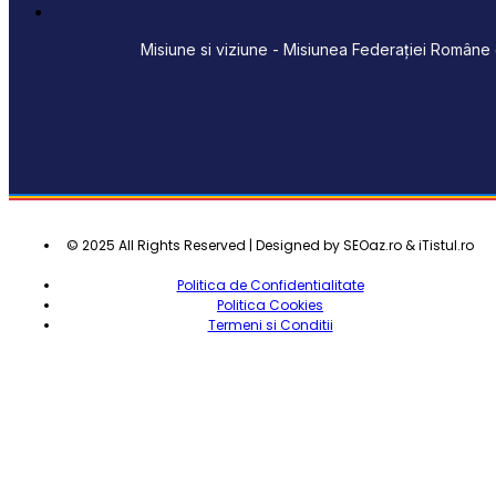
Misiune si viziune - Misiunea Federației Române d
© 2025 All Rights Reserved | Designed by SEOaz.ro & iTistul.ro
Politica de Confidentialitate
Politica Cookies
Termeni si Conditii