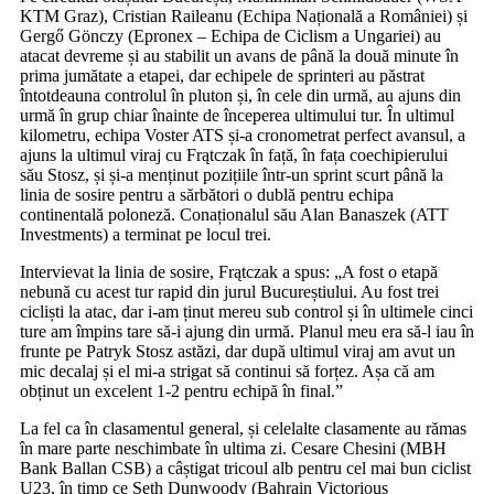
KTM Graz), Cristian Raileanu (Echipa Națională a României) și
Gergő Gönczy (Epronex – Echipa de Ciclism a Ungariei) au
atacat devreme și au stabilit un avans de până la două minute în
prima jumătate a etapei, dar echipele de sprinteri au păstrat
întotdeauna controlul în pluton și, în cele din urmă, au ajuns din
urmă în grup chiar înainte de începerea ultimului tur. În ultimul
kilometru, echipa Voster ATS și-a cronometrat perfect avansul, a
ajuns la ultimul viraj cu Frątczak în față, în fața coechipierului
său Stosz, și și-a menținut pozițiile într-un sprint scurt până la
linia de sosire pentru a sărbători o dublă pentru echipa
continentală poloneză. Conaționalul său Alan Banaszek (ATT
Investments) a terminat pe locul trei.
Intervievat la linia de sosire, Frątczak a spus: „A fost o etapă
nebună cu acest tur rapid din jurul Bucureștiului. Au fost trei
cicliști la atac, dar i-am ținut mereu sub control și în ultimele cinci
ture am împins tare să-i ajung din urmă. Planul meu era să-l iau în
frunte pe Patryk Stosz astăzi, dar după ultimul viraj am avut un
mic decalaj și el mi-a strigat să continui să forțez. Așa că am
obținut un excelent 1-2 pentru echipă în final.”
La fel ca în clasamentul general, și celelalte clasamente au rămas
în mare parte neschimbate în ultima zi. Cesare Chesini (MBH
Bank Ballan CSB) a câștigat tricoul alb pentru cel mai bun ciclist
U23, în timp ce Seth Dunwoody (Bahrain Victorious