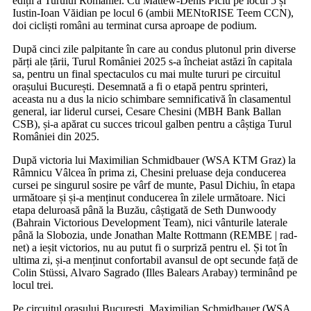
ediții a Turului României. Cu Mattew-Denis Piciu pe locul 5 și
Iustin-Ioan Văidian pe locul 6 (ambii MENtoRISE Teem CCN),
doi cicliști români au terminat cursa aproape de podium.
După cinci zile palpitante în care au condus plutonul prin diverse
părți ale țării, Turul României 2025 s-a încheiat astăzi în capitala
sa, pentru un final spectaculos cu mai multe tururi pe circuitul
orașului București. Desemnată a fi o etapă pentru sprinteri,
aceasta nu a dus la nicio schimbare semnificativă în clasamentul
general, iar liderul cursei, Cesare Chesini (MBH Bank Ballan
CSB), și-a apărat cu succes tricoul galben pentru a câștiga Turul
României din 2025.
După victoria lui Maximilian Schmidbauer (WSA KTM Graz) la
Râmnicu Vâlcea în prima zi, Chesini preluase deja conducerea
cursei pe singurul sosire pe vârf de munte, Pasul Dichiu, în etapa
următoare și și-a menținut conducerea în zilele următoare. Nici
etapa deluroasă până la Buzău, câștigată de Seth Dunwoody
(Bahrain Victorious Development Team), nici vânturile laterale
până la Slobozia, unde Jonathan Malte Rottmann (REMBE | rad-
net) a ieșit victorios, nu au putut fi o surpriză pentru el. Și tot în
ultima zi, și-a menținut confortabil avansul de opt secunde față de
Colin Stüssi, Alvaro Sagrado (Illes Balears Arabay) terminând pe
locul trei.
Pe circuitul orașului București, Maximilian Schmidbauer (WSA