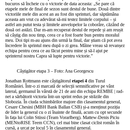
bucuros să încheie cu o victorie de data aceasta: „Se pare că
etapele mele de final de sezon sunt destul de bune. Două dintre
victoriile mele din acest an au fost din sprinturi, dar săptămâna
aceasta am vrut cu adevărat să-mi testez limitele corpului – și
astfel am putut testa și limitele anvelopelor la coborâre, căzând de
două ori astăzi. Dar m-am recuperat destul de repede și am reușit
să câștig din nou timp, ceea ce a fost foarte bun pentru moralul
meu. Doi tipi m-au ajuns din urmă la final, dar știam că pot avea
încredere în sprintul meu după o zi grea. Mâine vreau să revanșez
echipa pentru ceea ce au făcut pentru mine și să-l ajut pe
sprinterul nostru Capra să lupte pentru victorie.”
Câștigător etapa 3 – Foto: Ana Georgescu
Jonathan Rottmann este câștigătorul
etapei 4
din Turul
României. Într-o zi marcată de selecții semnificative pe vânt
lateral, germanul în vârstă de 21 de ani din echipa REMBE | rad-
net a sărbătorit victoria într-un sprint redus pe străzile din
Slobozia. În ciuda schimbărilor majore din clasamentul general,
Cesare Chesini (MBH Bank Ballan CSB) și-a menținut poziția
de lider la general cu o zi înainte de finală, acum cu opt secunde
în fața lui Colin Stüssi (Team Vorarlberg). Mattew-Denis Piciu
(MENtoRISE Teem CCN), cel mai bine clasat ciclist român în
cursă, a urcat pe locul 5 în clasamentul general.