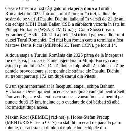
Cesare Chesini a fost câștigătorul
etapei a doua
a Turului
României din 2025. Într-un sprint în urcare în trei, la linia de
sosire de pe vârful Pasului Dichiu, italianul în vârstă de 21 de ani
din echipa MBH Bank Ballan CSB a sărbătorit victoria în fața lui
Philipp Hofbauer (WSA KTM Graz) și Colin Stüssi (Team
Vorarlberg). Astfel, Chesini a preluat și tricoul galben al liderului
cursei Turul României. Cel mai bun român care a terminat a fost
Mattew-Denis Piciu (MENtoRISE Teem CCN), pe locul 14.
A doua etapă a Turului România din 2025 părea de la început să
fie decisivă, cu o ascensiune legendară în Munții Bucegi care
aștepta plutonul astăzi. Dar înainte ca alpiniștii să strălucească pe
pantele provocatoare și serpentinele strânse ale Pasului Dichiu,
au trebuit parcurși 172 km după startul din Pitești.
Cu un sprint intermediar la începutul etapei, echipa Bahrain
Victorious Development încerca să mențină avantajul pentru Seth
Dunwoody, care și-a extins cu succes avansul în clasamentul pe
puncte după 15 km, înainte ca o evadare de doi bărbați să aibă
loc imediat după aceea.
Maxim Roor (REMBE | rad-net) și Horea-Stefan Precup
(MENToRISE Teem CCN) au stabilit un ecart de până la patru
minute, dar acesta s-a diminuat rapid când echipele din