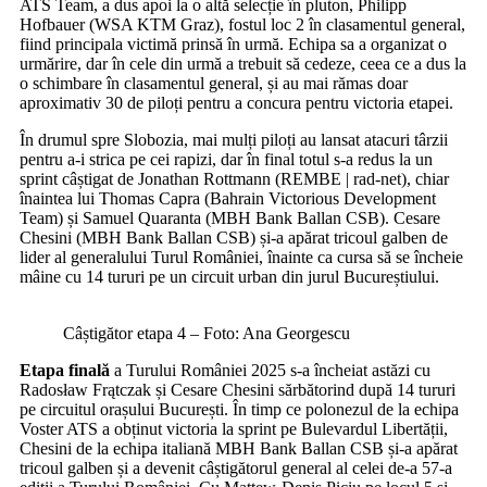
ATS Team, a dus apoi la o altă selecție în pluton, Philipp
Hofbauer (WSA KTM Graz), fostul loc 2 în clasamentul general,
fiind principala victimă prinsă în urmă. Echipa sa a organizat o
urmărire, dar în cele din urmă a trebuit să cedeze, ceea ce a dus la
o schimbare în clasamentul general, și au mai rămas doar
aproximativ 30 de piloți pentru a concura pentru victoria etapei.
În drumul spre Slobozia, mai mulți piloți au lansat atacuri târzii
pentru a-i strica pe cei rapizi, dar în final totul s-a redus la un
sprint câștigat de Jonathan Rottmann (REMBE | rad-net), chiar
înaintea lui Thomas Capra (Bahrain Victorious Development
Team) și Samuel Quaranta (MBH Bank Ballan CSB). Cesare
Chesini (MBH Bank Ballan CSB) și-a apărat tricoul galben de
lider al generalului Turul României, înainte ca cursa să se încheie
mâine cu 14 tururi pe un circuit urban din jurul Bucureștiului.
Câștigător etapa 4 – Foto: Ana Georgescu
Etapa finală
a Turului României 2025 s-a încheiat astăzi cu
Radosław Frątczak și Cesare Chesini sărbătorind după 14 tururi
pe circuitul orașului București. În timp ce polonezul de la echipa
Voster ATS a obținut victoria la sprint pe Bulevardul Libertății,
Chesini de la echipa italiană MBH Bank Ballan CSB și-a apărat
tricoul galben și a devenit câștigătorul general al celei de-a 57-a