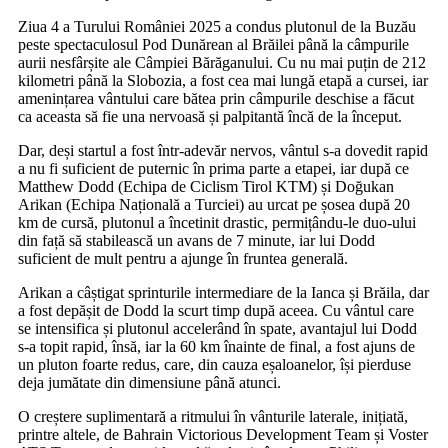
Ziua 4 a Turului României 2025 a condus plutonul de la Buzău
peste spectaculosul Pod Dunărean al Brăilei până la câmpurile
aurii nesfârșite ale Câmpiei Bărăganului. Cu nu mai puțin de 212
kilometri până la Slobozia, a fost cea mai lungă etapă a cursei, iar
amenințarea vântului care bătea prin câmpurile deschise a făcut
ca aceasta să fie una nervoasă și palpitantă încă de la început.
Dar, deși startul a fost într-adevăr nervos, vântul s-a dovedit rapid
a nu fi suficient de puternic în prima parte a etapei, iar după ce
Matthew Dodd (Echipa de Ciclism Tirol KTM) și Doğukan
Arikan (Echipa Națională a Turciei) au urcat pe șosea după 20
km de cursă, plutonul a încetinit drastic, permițându-le duo-ului
din față să stabilească un avans de 7 minute, iar lui Dodd
suficient de mult pentru a ajunge în fruntea generală.
Arikan a câștigat sprinturile intermediare de la Ianca și Brăila, dar
a fost depășit de Dodd la scurt timp după aceea. Cu vântul care
se intensifica și plutonul accelerând în spate, avantajul lui Dodd
s-a topit rapid, însă, iar la 60 km înainte de final, a fost ajuns de
un pluton foarte redus, care, din cauza eșaloanelor, își pierduse
deja jumătate din dimensiune până atunci.
O creștere suplimentară a ritmului în vânturile laterale, inițiată,
printre altele, de Bahrain Victorious Development Team și Voster