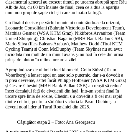
clasamentul general au crescut ritmul pe urcarea abruptă spre Râu
Alb de Jos, cu 60 km înainte de final, ceea ce a dus la apariția
unui nou grup de șapte cicliști care au luat-o la fugă.
Cu finalul decisiv pe vârful muntelui conturându-se la orizont,
Leonardo Consolidani (Bahrain Victorious Development Team),
Matthias Gusner (WSA KTM Graz), Nikiforos Arvanitou (Team
United Shipping), Christian Bagatin (MBH Bank Ballan CSB),
Mario Silva (Illes Balears Arabay), Matthew Dodd (Tirol KTM
Cycling Team) și Conn McDunphy (Team Skyline) nu au avut
niciodată mai mult de un minut avans și au fost în cele din urmă
prinși de pluton în ultima urcare a zilei.
Apropiindu-se de ultimii cinci kilometri, Colin Stüssi (Team
Vorarlberg) a lansat apoi un atac solo puternic, dar s-a dovedit a
fi prea devreme, astfel încât Philipp Hofbauer (WSA KTM Graz)
și Cesare Chesini (MBH Bank Ballan CSB) au reușit să reducă
încet decalajul față de elvețienii din față. Într-un sprint final în
urcare spre linia de sosire, Chesini s-a dovedit a fi cel mai rapid
dintre cei trei, pentru a sărbători victoria la Pasul Dichiu și a
deveni noul lider al Turul României din 2025.
Câștigător etapa 2 – Foto: Ana Georgescu