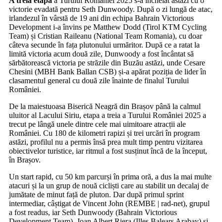
A treia etapă
a Turului României 2025 s-a încheiat astăzi cu o
victorie evadată pentru Seth Dunwoody. După o zi lungă de atac,
irlandezul în vârstă de 19 ani din echipa Bahrain Victorious
Development i-a învins pe Matthew Dodd (Tirol KTM Cycling
Team) și Cristian Raileanu (National Team Romania), cu doar
câteva secunde în fața plutonului urmăritor. După ce a ratat la
limită victoria acum două zile, Dunwoody a fost încântat să
sărbătorească victoria pe străzile din Buzău astăzi, unde Cesare
Chesini (MBH Bank Ballan CSB) și-a apărat poziția de lider în
clasamentul general cu două zile înainte de finalul Turului
României.
De la maiestuoasa Biserică Neagră din Brașov până la calmul
uluitor al Lacului Siriu, etapa a treia a Turului României 2025 a
trecut pe lângă unele dintre cele mai uimitoare atracții ale
României. Cu 180 de kilometri rapizi și trei urcări în program
astăzi, profilul nu a permis însă prea mult timp pentru vizitarea
obiectivelor turistice, iar ritmul a fost susținut încă de la început,
în Brașov.
Un start rapid, cu 50 km parcurși în prima oră, a dus la mai multe
atacuri și la un grup de nouă cicliști care au stabilit un decalaj de
jumătate de minut față de pluton. Dar după primul sprint
intermediar, câștigat de Vincent John (REMBE | rad-net), grupul
a fost readus, iar Seth Dunwoody (Bahrain Victorious
Development Team), Joan Albert Riera (Illes Balears Arabay) și