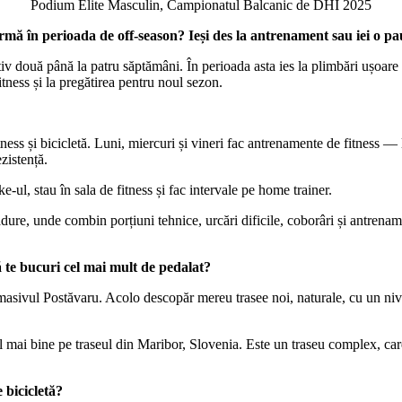
Podium Elite Masculin, Campionatul Balcanic de DHI 2025
rmă în perioada de off-season? Ieși des la antrenament sau iei o p
 două până la patru săptămâni. În perioada asta ies la plimbări ușoare c
itness și la pregătirea pentru noul sezon.
tness și bicicletă. Luni, miercuri și vineri fac antrenamente de fitness
zistență.
-ul, stau în sala de fitness și fac intervale pe home trainer.
dure, unde combin porțiuni tehnice, urcări dificile, coborâri și antrenam
 te bucuri cel mai mult de pedalat?
ivul Postăvaru. Acolo descopăr mereu trasee noi, naturale, cu un nivel 
 mai bine pe traseul din Maribor, Slovenia. Este un traseu complex, care
 bicicletă?