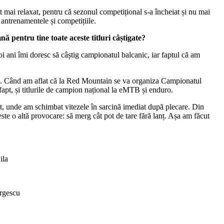
 mai relaxat, pentru că sezonul competițional s-a încheiat și nu mai
antrenamentele și competițiile.
ă pentru tine toate aceste titluri câștigate?
oi ani îmi doresc să câștig campionatul balcanic, iar faptul că am
uro. Când am aflat că la Red Mountain se va organiza Campionatul
pt, și titlurile de campion național la eMTB și enduro.
rt, unde am schimbat vitezele în sarcină imediat după plecare. Din
este o altă provocare: să merg cât pot de tare fără lanț. Așa am făcut
ila
rgescu