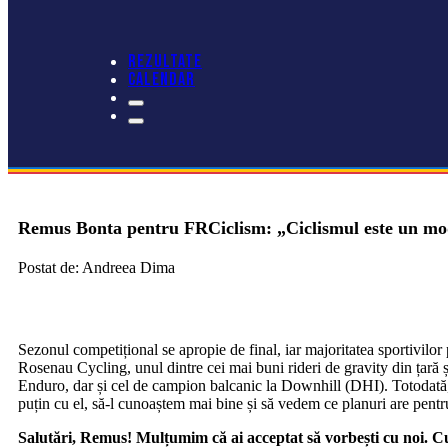
REZULTATE
CALENDAR
Remus Bonta pentru FRCiclism: „Ciclismul este un mod p
Postat de: Andreea Dima
Sezonul competițional se apropie de final, iar majoritatea sportivilor 
Rosenau Cycling, unul dintre cei mai buni rideri de gravity din țară
Enduro, dar și cel de campion balcanic la Downhill (DHI). Totodată, 
puțin cu el, să-l cunoaștem mai bine și să vedem ce planuri are pent
Salutări, Remus! Mulțumim că ai acceptat să vorbești cu noi. 