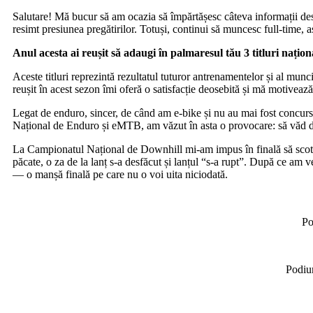
Salutare! Mă bucur să am ocazia să împărtășesc câteva informații desp
resimt presiunea pregătirilor. Totuși, continui să muncesc full-time,
Anul acesta ai reușit să adaugi în palmaresul tău 3 titluri națio
Aceste titluri reprezintă rezultatul tuturor antrenamentelor și al mun
reușit în acest sezon îmi oferă o satisfacție deosebită și mă motiveaz
Legat de enduro, sincer, de când am e-bike și nu au mai fost concur
Național de Enduro și eMTB, am văzut în asta o provocare: să văd dac
La Campionatul Național de Downhill mi-am impus în finală să scot un
păcate, o za de la lanț s-a desfăcut și lanțul “s-a rupt”. După ce am v
— o manșă finală pe care nu o voi uita niciodată.
Po
Podiu