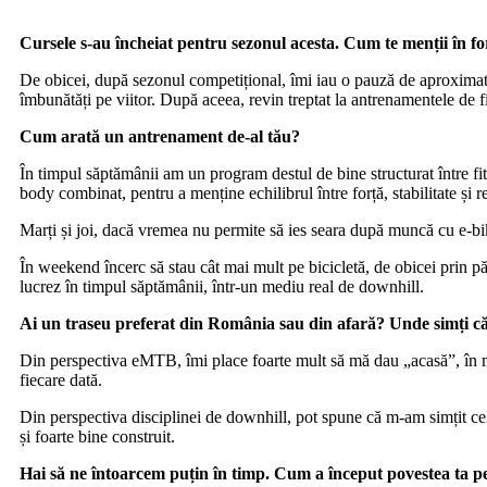
Cursele s-au încheiat pentru sezonul acesta. Cum te menții în fo
De obicei, după sezonul competițional, îmi iau o pauză de aproximativ
îmbunătăți pe viitor. După aceea, revin treptat la antrenamentele de f
Cum arată un antrenament de-al tău?
În timpul săptămânii am un program destul de bine structurat între fi
body combinat, pentru a menține echilibrul între forță, stabilitate și re
Marți și joi, dacă vremea nu permite să ies seara după muncă cu e-bike
În weekend încerc să stau cât mai mult pe bicicletă, de obicei prin pă
lucrez în timpul săptămânii, într-un mediu real de downhill.
Ai un traseu preferat din România sau din afară? Unde simți că
Din perspectiva eMTB, îmi place foarte mult să mă dau „acasă”, în mas
fiecare dată.
Din perspectiva disciplinei de downhill, pot spune că m-am simțit cel
și foarte bine construit.
Hai să ne întoarcem puțin în timp. Cum a început povestea ta pe