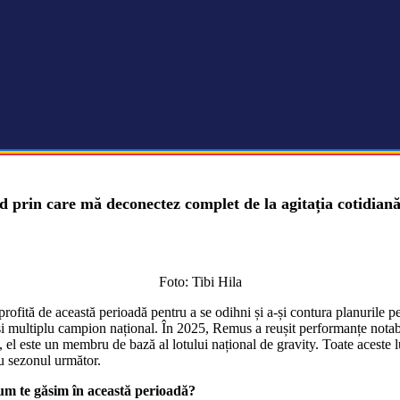
rin care mă deconectez complet de la agitația cotidiană 
Foto: Tibi Hila
profită de această perioadă pentru a se odihni și a-și contura planurile p
 și multiplu campion național. În 2025, Remus a reușit performanțe notab
el este un membru de bază al lotului național de gravity. Toate aceste l
ru sezonul următor.
Cum te găsim în această perioadă?