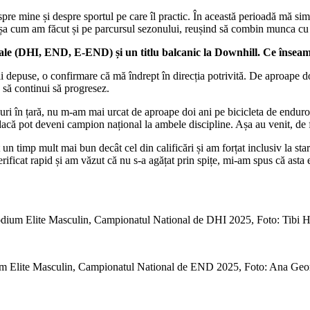
re mine și despre sportul pe care îl practic. În această perioadă mă simt
 așa cum am făcut și pe parcursul sezonului, reușind să combin munca cu 
nale (DHI, END, E-END) și un titlu balcanic la Downhill. Ce înseamn
cii depuse, o confirmare că mă îndrept în direcția potrivită. De aproape d
ă să continui să progresez.
suri în țară, nu m-am mai urcat de aproape doi ani pe bicicleta de end
ă pot deveni campion național la ambele discipline. Așa au venit, de fa
 timp mult mai bun decât cel din calificări și am forțat inclusiv la sta
erificat rapid și am văzut că nu s-a agățat prin spițe, mi-am spus că asta 
dium Elite Masculin, Campionatul National de DHI 2025, Foto: Tibi H
m Elite Masculin, Campionatul National de END 2025, Foto: Ana Geo