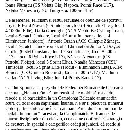
Ioana Pătrașcu (CS Voința Cluj-Napoca, Points Race U17),
Natalia Mănescu (CSU Timișoara, 1000m Elite)
De asemenea, felicităm și restul rezultatelor obținute de sportivii
noștri: Edvard Novak (CS Intersport, locu 4 Scratch Elite și locul
4 1000m Elite), Daria Gheorghe (ACS Mentorise Cycling Team,
locul 4 Scratch Junioare, locul 4 Sprint Junioare și locul 4
Elimination Junioare), Antonia Orzan (ACS Olimpic Zărnești,
locul 4 Scratch Junioare și locul 4 Elimination Juniori), Dragoș
Cioclin (CSM Constanța, locul 7 Scratch U17, locul 8 500m
U17 și locul 6 Points Race U17), Năstase Alexandru (CS
Petrolul Ploiești, locul 5 Sprint Elite), Natalia Mănescu (CSU
Timișoara, locul 5 Sprint Elite și locul 4 Elimination Elite), Alex
Boncilă (CS Olimpia București, locul 5 500m U17), Vladimir
Cârlan (ACS Living Bike, locul 4 Points Race U17).
C
ătălin Sprinceană, președintele Federației Române de Ciclism a
declarat: „Ne bucurăm că am reușit să ne mobilizăm atât de
repede şi să participăm la un Campionat Balcanic anunțat din
scurt, cu doar două săptămâni înainte. Ne-ar fi plăcut ca numărul
țărilor participante să fie însă mai mare. Am adunat un număr de
medalii important în acest an, la Campionatele Balcanice ale
tuturor disciplinelor din ciclism, ceea ce ne confirmă că strategia
de creștere, în special a categoriilor cadeți și juniori, dă roade și
dă naștere unei noi generații vaporoase de cicliști profesioniști.