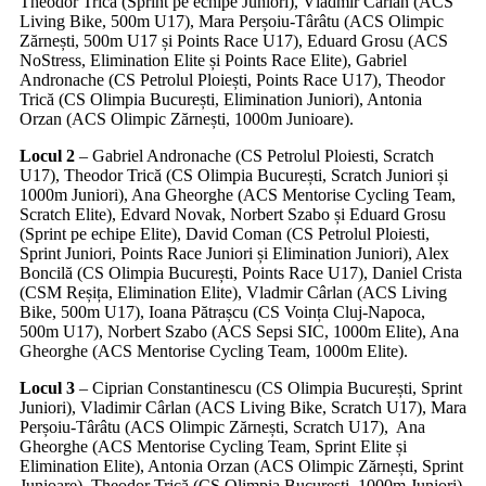
Theodor Trică (Sprint pe echipe Juniori), Vladmir Cârlan (ACS
Living Bike, 500m U17), Mara Perșoiu-Târâtu (ACS Olimpic
Zărnești, 500m U17 și Points Race U17), Eduard Grosu (ACS
NoStress, Elimination Elite și Points Race Elite), Gabriel
Andronache (CS Petrolul Ploiești, Points Race U17), Theodor
Trică (CS Olimpia București, Elimination Juniori), Antonia
Orzan (ACS Olimpic Zărnești, 1000m Junioare).
Locul 2
– Gabriel Andronache (CS Petrolul Ploiesti, Scratch
U17), Theodor Trică (CS Olimpia București, Scratch Juniori și
1000m Juniori), Ana Gheorghe (ACS Mentorise Cycling Team,
Scratch Elite), Edvard Novak, Norbert Szabo și Eduard Grosu
(Sprint pe echipe Elite), David Coman (CS Petrolul Ploiesti,
Sprint Juniori, Points Race Juniori și Elimination Juniori), Alex
Boncilă (CS Olimpia București, Points Race U17), Daniel Crista
(CSM Reșița, Elimination Elite), Vladmir Cârlan (ACS Living
Bike, 500m U17), Ioana Pătrașcu (CS Voința Cluj-Napoca,
500m U17), Norbert Szabo (ACS Sepsi SIC, 1000m Elite), Ana
Gheorghe (ACS Mentorise Cycling Team, 1000m Elite).
Locul 3
– Ciprian Constantinescu (CS Olimpia București, Sprint
Juniori), Vladimir Cârlan (ACS Living Bike, Scratch U17), Mara
Perșoiu-Târâtu (ACS Olimpic Zărnești, Scratch U17), Ana
Gheorghe (ACS Mentorise Cycling Team, Sprint Elite și
Elimination Elite), Antonia Orzan (ACS Olimpic Zărnești, Sprint
Junioare), Theodor Trică (CS Olimpia București, 1000m Juniori),