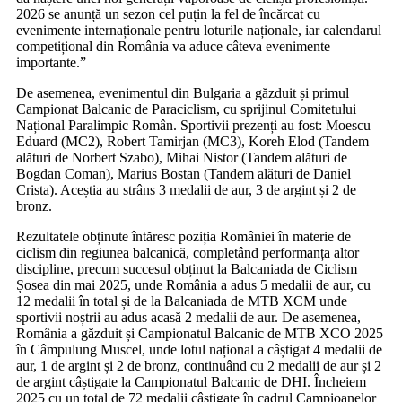
2026 se anunță un sezon cel puțin la fel de încărcat cu
evenimente internaționale pentru loturile naționale, iar calendarul
competițional din România va aduce câteva evenimente
importante.”
De asemenea, evenimentul din Bulgaria a găzduit și primul
Campionat Balcanic de Paraciclism, cu sprijinul Comitetului
Național Paralimpic Român. Sportivii prezenți au fost: Moescu
Eduard (MC2), Robert Tamirjan (MC3), Koreh Elod (Tandem
alături de Norbert Szabo), Mihai Nistor (Tandem alături de
Bogdan Coman), Marius Bostan (Tandem alături de Daniel
Crista). Aceștia au strâns 3 medalii de aur, 3 de argint și 2 de
bronz.
Rezultatele obținute întăresc poziția României în materie de
ciclism din regiunea balcanică, completând performanța altor
discipline, precum succesul obținut la Balcaniada de Ciclism
Șosea din mai 2025, unde România a adus 5 medalii de aur, cu
12 medalii în total și de la Balcaniada de MTB XCM unde
sportivii noștrii au adus acasă 2 medalii de aur. De asemenea,
România a găzduit și Campionatul Balcanic de MTB XCO 2025
în Câmpulung Muscel, unde lotul național a câștigat 4 medalii de
aur, 1 de argint și 2 de bronz, continuând cu 2 medalii de aur și 2
de argint câștigate la Campionatul Balcanic de DHI. Încheiem
2025 cu un total de 72 medalii câștigate în cadrul Campioanelor