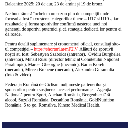
Balcanice 2025: 20 de aur, 23 de argint și 19 de bronz.
Ne bucurăm să încheiem un sezon plin de competiții unde
focusul a fost în creșterea categoriilor tinere – U17 si U19 -, iar
rezultatele și forma sportivilor confirmă nașterea unei noi
generații de sportivi puternici și că strategia dedicată lor pentru ei
dă roade.
Pentru detalii suplimentare și cronometraj oficial, consultați site-
ul competiției –
https://shorturl.at/mF2lV
. Alături de sportivii
noștri au fost: Sebestyen Szabolcs (antrenor), Ovidiu Burghelea
(antrenor), Mihail Rusu (director tehnic al Comitetului Național
Paralimpic), Marcel Gheorghe (mecanic), Barna Koreh
(mecanic), Mircea Brebene (mecanic), Alexandra Guramulta
(foto & video).
Federația Română de Ciclism mulțumește partenerilor și
sponsorilor pentru susținerea acestei performanțe – Agenția
Națională pentru Sport, Auchan România, Bergenbier fără
alcool, Suzuki România, Decathlon România, GoldNutrition
România, 5 to go, Romsilva, Kineto Medical Health.