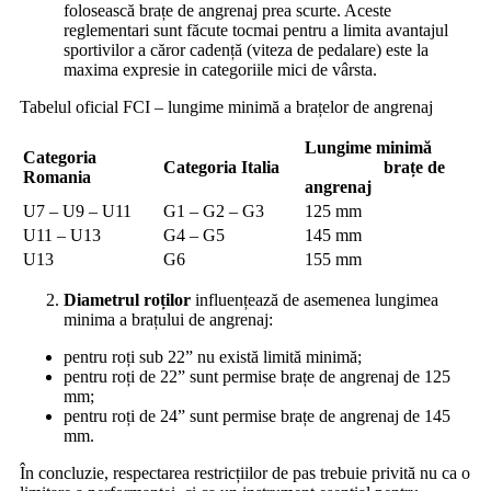
folosească brațe de angrenaj prea scurte. Aceste
reglementari sunt făcute tocmai pentru a limita avantajul
sportivilor a căror cadență (viteza de pedalare) este la
maxima expresie in categoriile mici de vârsta.
Tabelul oficial FCI – lungime minimă a brațelor de angrenaj
Lungime minimă
Categoria
Categoria Italia
brațe de
Romania
angrenaj
U7 – U9 – U11
G1 – G2 – G3
125 mm
U11 – U13
G4 – G5
145 mm
U13
G6
155 mm
Diametrul roților
influențează de asemenea lungimea
minima a brațului de angrenaj:
pentru roți sub 22” nu există limită minimă;
pentru roți de 22” sunt permise brațe de angrenaj de 125
mm;
pentru roți de 24” sunt permise brațe de angrenaj de 145
mm.
În concluzie, respectarea restricțiilor de pas trebuie privită nu ca o