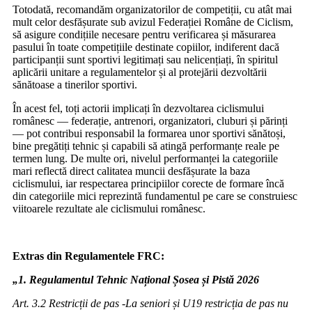
Totodată, recomandăm organizatorilor de competiții, cu atât mai
mult celor desfășurate sub avizul Federației Române de Ciclism,
să asigure condițiile necesare pentru verificarea și măsurarea
pasului în toate competițiile destinate copiilor, indiferent dacă
participanții sunt sportivi legitimați sau nelicențiați, în spiritul
aplicării unitare a regulamentelor și al protejării dezvoltării
sănătoase a tinerilor sportivi.
În acest fel, toți actorii implicați în dezvoltarea ciclismului
românesc — federație, antrenori, organizatori, cluburi și părinți
— pot contribui responsabil la formarea unor sportivi sănătoși,
bine pregătiți tehnic și capabili să atingă performanțe reale pe
termen lung. De multe ori, nivelul performanței la categoriile
mari reflectă direct calitatea muncii desfășurate la baza
ciclismului, iar respectarea principiilor corecte de formare încă
din categoriile mici reprezintă fundamentul pe care se construiesc
viitoarele rezultate ale ciclismului românesc.
Extras din Regulamentele FRC:
„1. Regulamentul Tehnic Național Șosea și Pistă 2026
Art. 3.2 Restricții de pas -La seniori și U19 restricția de pas nu