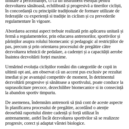
limitare a performanței, ci ca un instrument esențial pentru
dezvoltarea sănătoasă, echilibrată și progresivă a tinerilor cicliști,
în concordanță cu principiile tradiționale de formare utilizate de
federațiile cu experiență si tradiție in ciclism și cu prevederile
regulamentare în vigoare.
Abordarea acestui aspect trebuie realizată prin aplicarea unitară și
fermă a regulamentelor, prin educarea antrenorilor, sportivilor și
părinților asupra rolului biomecanic și pedagogic al restricțiilor de
pas, precum și prin orientarea procesului de pregătire către
dezvoltarea tehnicii de pedalare, a cadenței și a capacității aerobe
înaintea dezvoltării forței maxime.
Urmărind evoluția cicliștilor români din categoriile de copii in
ultimii opt ani, am observat că un accent pus exclusiv pe rezultat
imediat și pe avantajul competitiv de moment, în detrimentul
dezvoltării progresive și sănătoase a sportivului, poate conduce la
suprasolicitare precoce, dezechilibre biomecanice si in consecință
la abandon sportiv timpuriu.
De asemenea, îndemnăm antrenorii să țină cont de aceste aspecte
în planificarea procesului de pregătire, acordând o atenție
deosebită raportului dintre cadență și forță utilizat în
antrenamente, astfel încât dezvoltarea sportivilor să se realizeze
progresiv, corect și adaptat vârstei biologice.