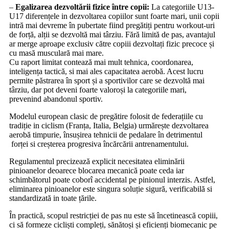
–
Egalizarea dezvoltării fizice între copii:
La categoriile U13-
U17 diferențele in dezvoltarea copiilor sunt foarte mari, unii copii
intră mai devreme în pubertate fiind pregătiți pentru workout-uri
de forță, alții se dezvoltă mai târziu. Fără limită de pas, avantajul
ar merge aproape exclusiv către copiii dezvoltați fizic precoce și
cu masă musculară mai mare.
Cu raport limitat contează mai mult tehnica, coordonarea,
inteligența tactică, si mai ales capacitatea aerobă. Acest lucru
permite păstrarea în sport și a sportivilor care se dezvoltă mai
târziu, dar pot deveni foarte valoroși la categoriile mari,
prevenind abandonul sportiv.
Modelul european clasic de pregătire folosit de federațiile cu
tradiție in ciclism (Franța, Italia, Belgia) urmărește dezvoltarea
aerobă timpurie, însușirea tehnicii de pedalare în detrimentul
forței si creșterea progresiva încărcării antrenamentului.
Regulamentul precizează explicit necesitatea eliminării
pinioanelor deoarece blocarea mecanică poate ceda iar
schimbătorul poate coborî accidental pe pinionul interzis. Astfel,
eliminarea pinioanelor este singura soluție sigură, verificabilă si
standardizată in toate țările.
În practică, scopul restricției de pas nu este să încetinească copiii,
ci să formeze cicliști compleți, sănătoși și eficienți biomecanic pe