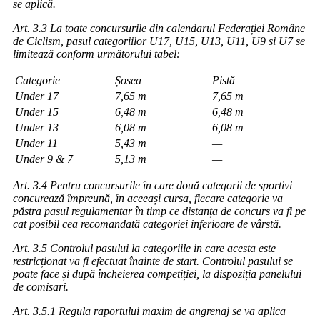
se aplică.
Art. 3.3 La toate concursurile din calendarul Federației Române
de Ciclism, pasul categoriilor U17, U15, U13, U11, U9 si U7 se
limitează conform următorului tabel:
Categorie
Șosea
Pistă
Under 17
7,65 m
7,65 m
Under 15
6,48 m
6,48 m
Under 13
6,08 m
6,08 m
Under 11
5,43 m
—
Under 9 & 7
5,13 m
—
Art. 3.4 Pentru concursurile în care două categorii de sportivi
concurează împreună, în aceeași cursa, fiecare categorie va
păstra pasul regulamentar în timp ce distanța de concurs va fi pe
cat posibil cea recomandată categoriei inferioare de vârstă.
Art. 3.5 Controlul pasului la categoriile in care acesta este
restricționat va fi efectuat înainte de start. Controlul pasului se
poate face și după încheierea competiției, la dispoziția panelului
de comisari.
Art. 3.5.1 Regula raportului maxim de angrenaj se va aplica