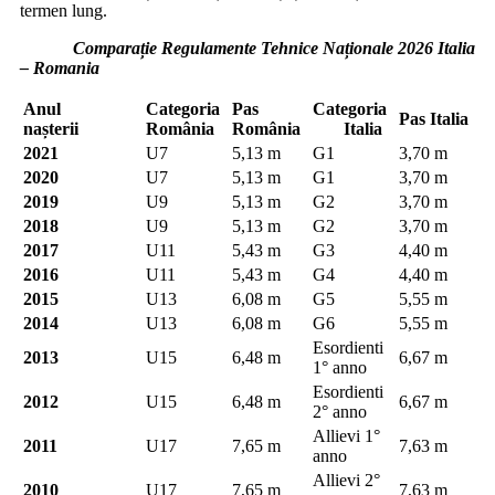
termen lung.
Comparație Regulamente Tehnice Naționale 2026 Italia
– Romania
Anul
Categoria
Pas
Categoria
Pas Italia
nașterii
România
România
Italia
2021
U7
5,13 m
G1
3,70 m
2020
U7
5,13 m
G1
3,70 m
2019
U9
5,13 m
G2
3,70 m
2018
U9
5,13 m
G2
3,70 m
2017
U11
5,43 m
G3
4,40 m
2016
U11
5,43 m
G4
4,40 m
2015
U13
6,08 m
G5
5,55 m
2014
U13
6,08 m
G6
5,55 m
Esordienti
2013
U15
6,48 m
6,67 m
1° anno
Esordienti
2012
U15
6,48 m
6,67 m
2° anno
Allievi 1°
2011
U17
7,65 m
7,63 m
anno
Allievi 2°
2010
U17
7,65 m
7,63 m