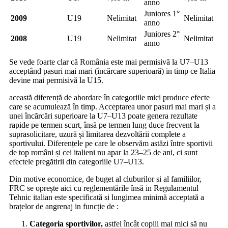
anno
Juniores 1°
2009
U19
Nelimitat
Nelimitat
anno
Juniores 2°
2008
U19
Nelimitat
Nelimitat
anno
Se vede foarte clar că România este mai permisivă la U7–U13
acceptând pasuri mai mari (încărcare superioară) in timp ce Italia
devine mai permisivă la U15.
această diferență de abordare în categoriile mici produce efecte
care se acumulează în timp. Acceptarea unor pasuri mai mari și a
unei încărcări superioare la U7–U13 poate genera rezultate
rapide pe termen scurt, însă pe termen lung duce frecvent la
suprasolicitare, uzură și limitarea dezvoltării complete a
sportivului. Diferențele pe care le observăm astăzi între sportivii
de top români și cei italieni nu apar la 23–25 de ani, ci sunt
efectele pregătirii din categoriile U7–U13.
Din motive economice, de buget al cluburilor si al familiilor,
FRC se oprește aici cu reglementările însă in Regulamentul
Tehnic italian este specificată si lungimea minimă acceptată a
brațelor de angrenaj in funcție de :
Categoria sportivilor,
astfel încât copiii mai mici să nu