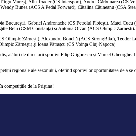
SU Târgu Mureș), Alin Toader (CS Intersport), Andrei Cărbunarea (CS
 Wendy Bunea (ACS A Pedal Forward), Cătălina Cătineanu (CSA Steaua
impia București), Gabriel Andronache (CS Petrolul Ploiești), Matei C
igitte Belu (CSM Constanța) și Antonia Orzan (ACS Olimpic Zărnești).
 (ACS Olimpic Zărnești), Alexandru Boncilă (ACS StrongBike), Teodor
limpic Zărnești) și Ioana Pătrașcu (CS Voința Cluj-Napoca).
, alături de directorii sportivi Filip Grigorescu și Marcel Gheorghe. 
ții regionale ale sezonului, oferind sportivilor oportunitatea de a se co
n competițiile de la Priștina!