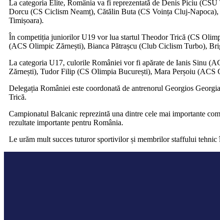
La categoria Elite, România va fi reprezentată de Denis Piciu (C
Dorcu (CS Ciclism Neamț), Cătălin Buta (CS Voința Cluj-Napoca),
Timișoara).
În competiția juniorilor U19 vor lua startul Theodor Trică (CS Ol
(ACS Olimpic Zărnești), Bianca Pătrașcu (Club Ciclism Turbo), Br
La categoria U17, culorile României vor fi apărate de Ianis Sinu
Zărnești), Tudor Filip (CS Olimpia București), Mara Perșoiu (ACS O
Delegația României este coordonată de antrenorul Georgios Georgiadis
Trică.
Campionatul Balcanic reprezintă una dintre cele mai importante competi
rezultate importante pentru România.
Le urăm mult succes tuturor sportivilor și membrilor staffului tehnic î