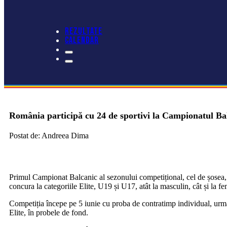
REZULTATE
CALENDAR
România participă cu 24 de sportivi la Campionatul Ba
Postat de: Andreea Dima
Primul Campionat Balcanic al sezonului competițional, cel de șosea, 
concura la categoriile Elite, U19 și U17, atât la masculin, cât și la fe
Competiția începe pe 5 iunie cu proba de contratimp individual, urmân
Elite, în probele de fond.