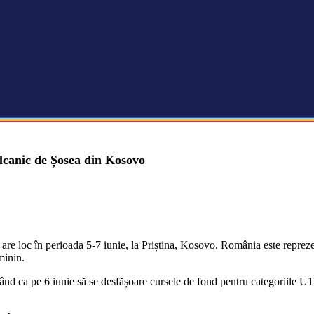
lcanic de Șosea din Kosovo
are loc în perioada 5-7 iunie, la Priștina, Kosovo. România este repreze
minin.
d ca pe 6 iunie să se desfășoare cursele de fond pentru categoriile U17 ș