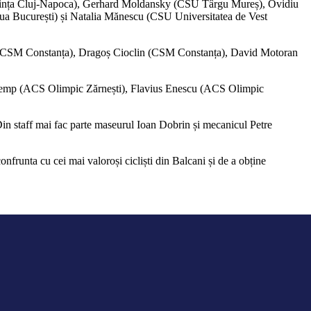
 Voința Cluj-Napoca), Gerhard Moldansky (CSU Târgu Mureș), Ovidiu
 București) și Natalia Mănescu (CSU Universitatea de Vest
ucu (CSM Constanța), Dragoș Cioclin (CSM Constanța), David Motoran
 Lemp (ACS Olimpic Zărnești), Flavius Enescu (ACS Olimpic
Din staff mai fac parte maseurul Ioan Dobrin și mecanicul Petre
nfrunta cu cei mai valoroși cicliști din Balcani și de a obține