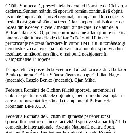
Cătălin Sprinceană, președintele Federației Române de Ciclism, a
declarat:„Suntem mândri că sportivii români continuă să obțină
rezultate importante la nivel regional, an după an. După cele 13
medalii câștigate săptămâna trecută la Campionatul Balcanic de
Șosea din Kosovo și cele 7 medalii dintre care 3 de aur de la
Balcaniada de XCO, putem confirma că ne aflăm printre cele mai
puternice țări în materie de ciclism în Balcani. Ultimele
performanțe ne oferă încredere în viitorul MTB-ului românesc și
demonstrează că investiția în dezvoltarea tinerilor sportivi aduce
rezultate, următorul pas fiind o mai bună poziționare în
Campionatele Europene.”
Echipa tehnică prezentă la eveniment a fost formată din: Barbara
Benko (antrenor), Alex Stănese (team manager), Iulian Nagy
(mecanic), Laszlo Benko (mecanic), Ojan Mihai.
Federația Română de Ciclism felicită sportivii, antrenorii și
cluburile pentru rezultatele obținute și pentru modul exemplar în
care au reprezentat România la Campionatul Balcanic de
Mountain Bike XCO.
Federația Română de Ciclism mulțumește partenerilor și
sponsorilor pentru susținerea activității sportive și a participării la
competițiile internaționale: Agenția Națională pentru Sport,
Auchan România, Bergenbier fără alcool, Suzuki România,