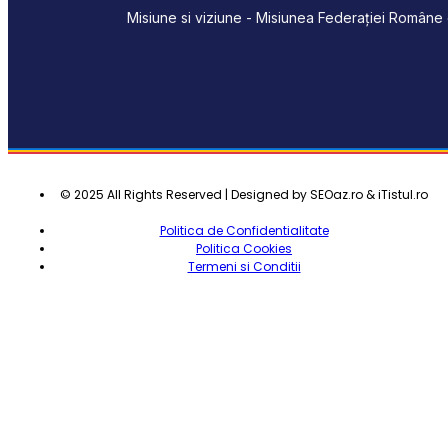
Misiune si viziune - Misiunea Federației Române d
© 2025 All Rights Reserved | Designed by SEOaz.ro & iTistul.ro
Politica de Confidentialitate
Politica Cookies
Termeni si Conditii