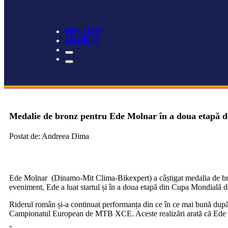
REZULTATE
CALENDAR
Medalie de bronz pentru Ede Molnar în a doua etap
Postat de: Andreea Dima
Ede Molnar (Dinamo-Mit Clima-Bikexpert) a câștigat medalia de bro
eveniment, Ede a luat startul și în a doua etapă din Cupa Mondială
Riderul român și-a continuat performanța din ce în ce mai bună dup
Campionatul European de MTB XCE. Aceste realizări arată că Ede tr