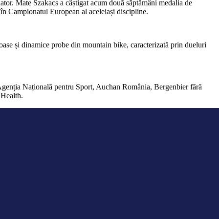
minator. Mate Szakacs a câștigat acum două săptămâni medalia de
în Campionatul European al aceleiași discipline.
oase și dinamice probe din mountain bike, caracterizată prin dueluri
e: Agenția Națională pentru Sport, Auchan România, Bergenbier fără
 Health.