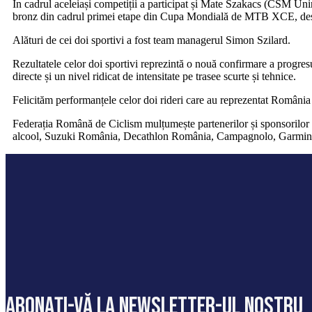
În cadrul aceleiași competiții a participat și Mate Szakacs (CSM Uni
bronz din cadrul primei etape din Cupa Mondială de MTB XCE, desfăș
Alături de cei doi sportivi a fost team managerul Simon Szilard.
Rezultatele celor doi sportivi reprezintă o nouă confirmare a progre
directe și un nivel ridicat de intensitate pe trasee scurte și tehnice.
Felicităm performanțele celor doi rideri care au reprezentat Rom
Federația Română de Ciclism mulțumește partenerilor și sponsorilor p
alcool, Suzuki România, Decathlon România, Campagnolo, Garmin 
abonați-vă la newsletter-ul nostru