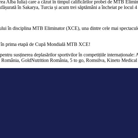
rea Alba Iulia) care a căzut în timpul calificărilor probei de MTB Eli
urată în Sakarya, Turcia și acum trei săptămâni a încheiat pe locul 4 
sului în disciplina MTB Eliminator (XCE), una dintre cele mai spectacul
ânia în prima etapă de Cupă Mondială MTB XCE!
entru susținerea deplasărilor sportivilor în competițiile internațional
România, GoldNutrition România, 5 to go, Romsilva, Kineto Medical