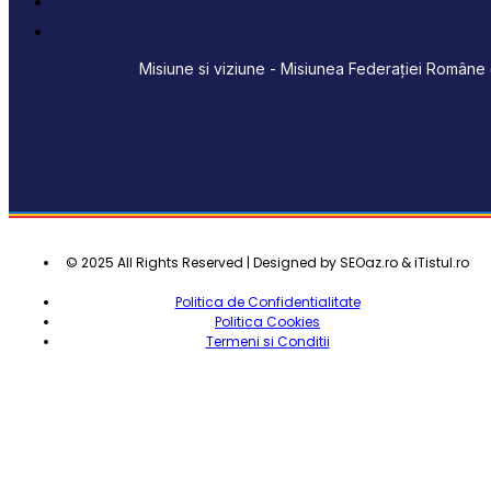
Misiune si viziune - Misiunea Federației Române d
© 2025 All Rights Reserved | Designed by SEOaz.ro & iTistul.ro
Politica de Confidentialitate
Politica Cookies
Termeni si Conditii