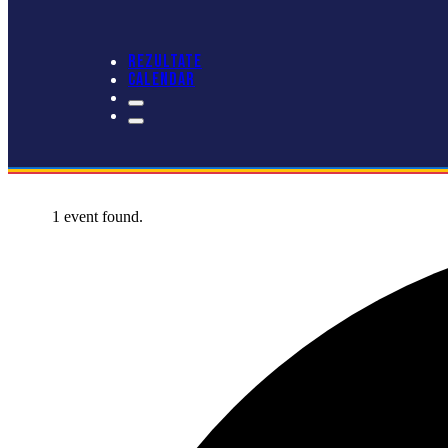
REZULTATE
CALENDAR
1 event found.