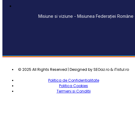
Misiune si viziune - Misiunea Federației Române d
© 2025 All Rights Reserved | Designed by SEOaz.ro & iTistul.ro
Politica de Confidentialitate
Politica Cookies
Termeni si Conditii