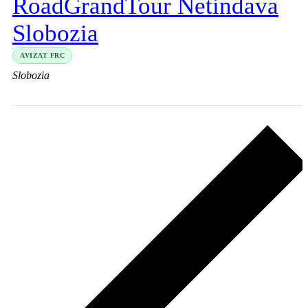
RoadGrandTour Netindava
Slobozia
AVIZAT FRC
Slobozia