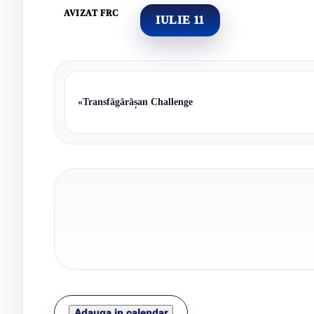
AVIZAT FRC
IULIE 11
«
Transfăgărășan Challenge
Adauga in calendar