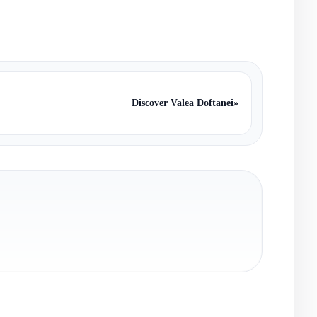
Discover Valea Doftanei
»