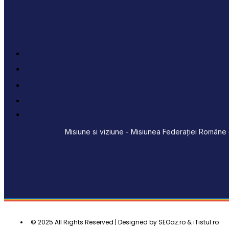
Misiune si viziune - Misiunea Federației Române d
© 2025 All Rights Reserved | Designed by SEOaz.ro & iTistul.ro