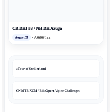
CR DHI #3 / NH DH Azuga
-
August 22
August 21
«
Tour of Szeklerland
CN MTB XCM / BikeXpert Alpine Challenge
»