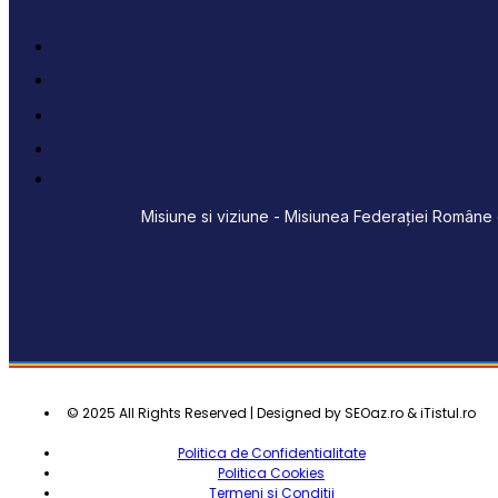
Misiune si viziune - Misiunea Federației Române d
© 2025 All Rights Reserved | Designed by SEOaz.ro & iTistul.ro
Politica de Confidentialitate
Politica Cookies
Termeni si Conditii