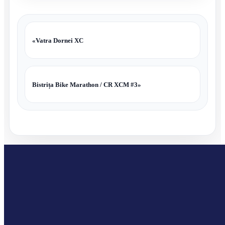
«
Vatra Dornei XC
Bistrița Bike Marathon / CR XCM #3
»