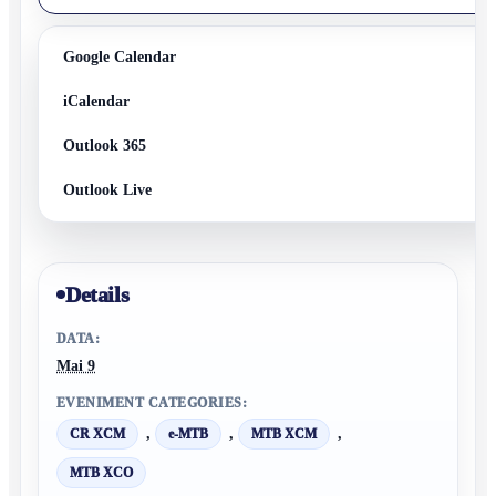
Google Calendar
iCalendar
Outlook 365
Outlook Live
Details
DATA:
Mai 9
EVENIMENT CATEGORIES:
,
,
,
CR XCM
e-MTB
MTB XCM
MTB XCO