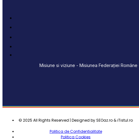
Misiune si viziune - Misiunea Federației Române d
© 2025 All Rights Reserved | Designed by SEOaz.ro & iTistul.ro
Politica de Confidentialitate
Politica Cookies