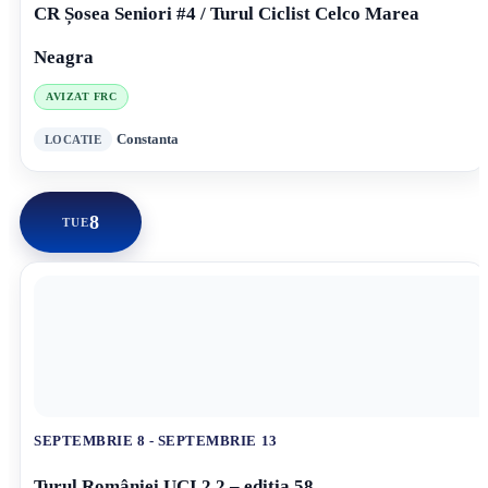
CR Șosea Seniori #4 / Turul Ciclist Celco Marea
Neagra
AVIZAT FRC
Constanta
8
TUE
SEPTEMBRIE 8
-
SEPTEMBRIE 13
Turul României UCI 2.2 – ediția 58