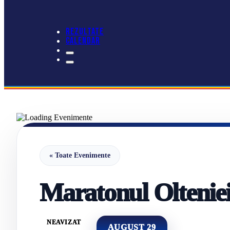
REZULTATE
CALENDAR
« Toate Evenimente
Maratonul Oltenie
NEAVIZAT
AUGUST 29