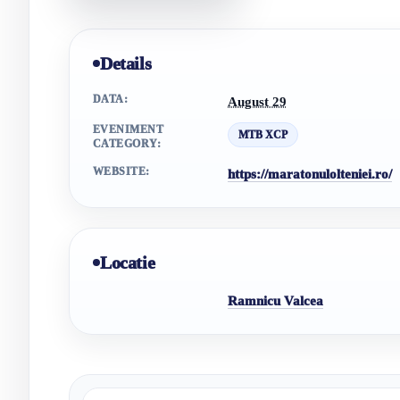
Details
DATA:
August 29
EVENIMENT
MTB XCP
CATEGORY:
WEBSITE:
https://maratonulolteniei.ro/
Locatie
Ramnicu Valcea