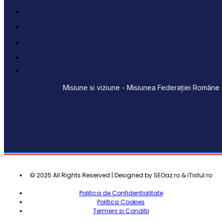
Misiune si viziune - Misiunea Federației Române d
© 2025 All Rights Reserved | Designed by SEOaz.ro & iTistul.ro
Politica de Confidentialitate
Politica Cookies
Termeni si Conditii