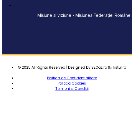
Misiune si viziune - Misiunea Federației Române d
© 2025 All Rights Reserved | Designed by SEOaz.ro & iTistul.ro
Politica de Confidentialitate
Politica Cookies
Termeni si Conditii