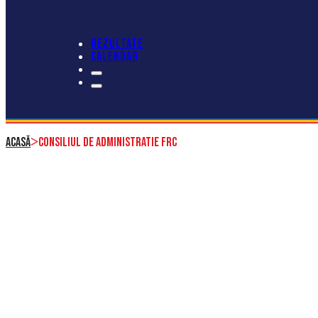
REZULTATE
CALENDAR
>
Acasă
Consiliul de Administratie FRC