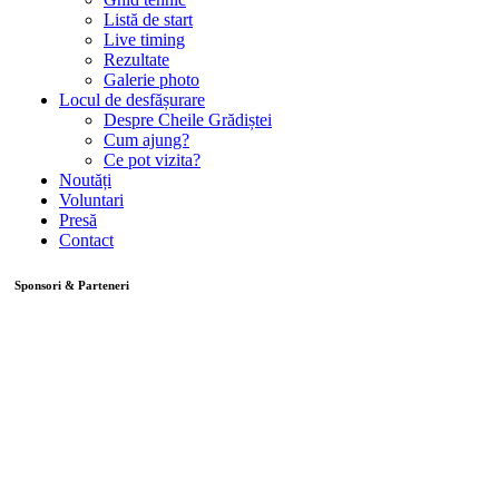
Listă de start
Live timing
Rezultate
Galerie photo
Locul de desfășurare
Despre Cheile Grădiștei
Cum ajung?
Ce pot vizita?
Noutăți
Voluntari
Presă
Contact
Sponsori & Parteneri