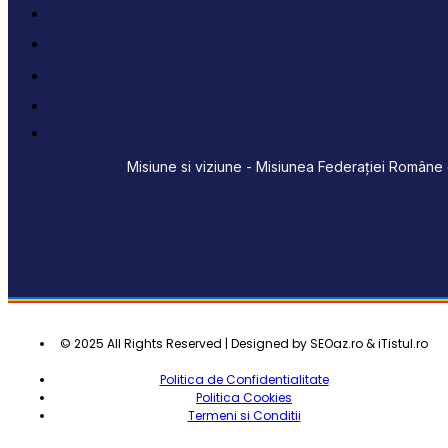
Misiune si viziune - Misiunea Federației Române d
© 2025 All Rights Reserved | Designed by SEOaz.ro & iTistul.ro
Politica de Confidentialitate
Politica Cookies
Termeni si Conditii