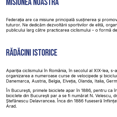
Misiunea noastră
Federația are ca misiune principală susținerea și promova
tuturor. Ne dedicăm dezvoltării sportivilor de elită, organiz
publicului larg către practicarea ciclismului – o formă de
Rădăcini istorice
Apariția ciclismului în România, în secolul al XIX-lea, s
organizarea a numeroase curse de velocipede și bicicluri, l
Danemarca, Austria, Belgia, Elveția, Olanda, Italia, Germa
În București, primele biciclete apar în 1886, pentru ca 
biciclete din București par a se fi numărat N. Velescu,
Ștefănescu Delavrancea. Înca din 1886 fuseseră înființate 
Arad.