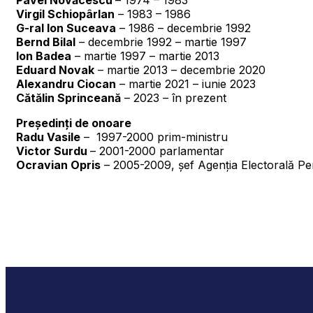
Virgil Schiopârlan
– 1983 – 1986
G-ral Ion Suceava
– 1986 – decembrie 1992
Bernd Bilal
– decembrie 1992 – martie 1997
Ion Badea
– martie 1997 – martie 2013
Eduard Novak
– martie 2013 – decembrie 2020
Alexandru Ciocan
– martie 2021 – iunie 2023
Cătălin Sprinceană
– 2023 – în prezent
Președinți de onoare
Radu Vasile
–
1997-2000
prim-ministru
Victor Surdu
–
2001-2000
parlamentar
Ocravian Opris
–
2005-2009,
șef Agenția Electorală P