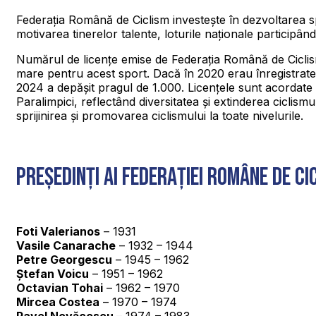
Federația Română de Ciclism investește în dezvoltarea sp
motivarea tinerelor talente, loturile naționale participâ
Numărul de licențe emise de Federația Română de Ciclism
mare pentru acest sport. Dacă în 2020 erau înregistrate 
2024 a depășit pragul de 1.000. Licențele sunt acordate p
Paralimpici, reflectând diversitatea și extinderea ciclism
sprijinirea și promovarea ciclismului la toate nivelurile.
Președinți ai Federației Române de Ci
Foti Valerianos
– 1931
Vasile Canarache
– 1932 – 1944
Petre Georgescu
– 1945 – 1962
Ștefan Voicu
– 1951 – 1962
Octavian Tohai
– 1962 – 1970
Mircea Costea
– 1970 – 1974
Pavel Novăcescu
– 1974 – 1983