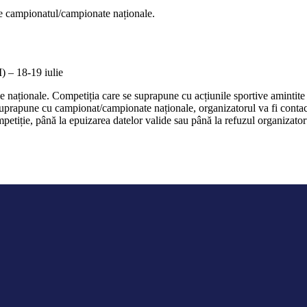
ste campionatul/campionate naționale.
– 18-19 iulie
 naționale. Competiția care se suprapune cu acțiunile sportive amintite a
 suprapune cu campionat/campionate naționale, organizatorul va fi contact
petiție, până la epuizarea datelor valide sau până la refuzul organizator