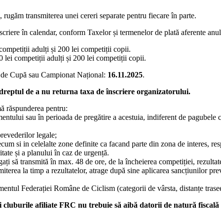
, rugăm transmiterea unei cereri separate pentru fiecare în parte.
înscriere în calendar, conform Taxelor și termenelor de plată aferente anu
ompetiții adulți și 200 lei competiții copii.
 lei competiții adulți și 200 lei competiții copii.
apă de Cupă sau Campionat Național:
16.11.2025
.
 dreptul de a nu returna taxa de înscriere organizatorului.
umă răspunderea pentru:
entului sau în perioada de pregătire a acestuia, indiferent de pagubele 
revederilor legale;
 si in celelalte zone definite ca facand parte din zona de interes, respe
ritate și a planului în caz de urgență.
ați să transmită în max. 48 de ore, de la încheierea competiției, rezultate
iterea la timp a rezultatelor, atrage după sine aplicarea sancțiunilor p
mentul Federației Române de Ciclism (categorii de vârsta, distanțe trasee
 și cluburile afiliate FRC nu trebuie să aibă datorii de natură fisca