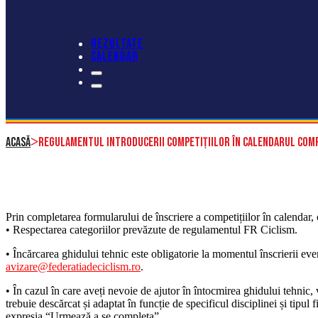
REZULTATE
CALENDAR
>
Acasă
Regulamentul introducerii competițiilor în Calendarul Compe
Prin completarea formularului de înscriere a competițiilor în calendar, 
• Respectarea categoriilor prevăzute de regulamentul FR Ciclism.
• Încărcarea ghidului tehnic este obligatorie la momentul înscrierii even
avizare@federatiadeciclism.ro
.
• În cazul în care aveți nevoie de ajutor în întocmirea ghidului tehnic
trebuie descărcat și adaptat în funcție de specificul disciplinei și tipul
expresia “Urmează a se completa”.