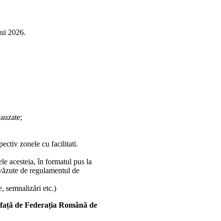
lui 2026.
cauzate;
ctiv zonele cu facilitati.
le acesteia, în formatul pus la
revăzute de regulamentul de
, semnalizări etc.)
lă față de Federația Română de