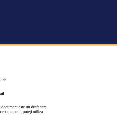
eri:
ail
t document este un draft care
acest moment, puteți utiliza