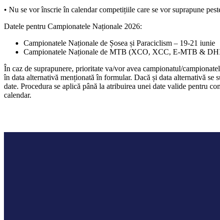
• Nu se vor înscrie în calendar competițiile care se vor suprapune pe
Datele pentru Campionatele Naționale 2026:
Campionatele Naționale de Șosea și Paraciclism – 19-21 iunie
Campionatele Naționale de MTB (XCO, XCC, E-MTB & DHI) 
În caz de suprapunere, prioritate va/vor avea campionatul/campionatele
în data alternativă menționată în formular. Dacă și data alternativă se
date. Procedura se aplică până la atribuirea unei date valide pentru com
calendar.