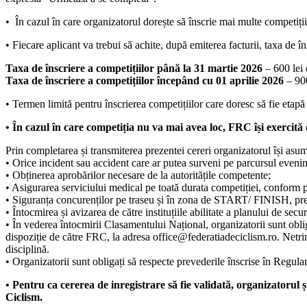
• În cazul în care organizatorul dorește să înscrie mai multe competiții
• Fiecare aplicant va trebui să achite, după emiterea facturii, taxa de 
Taxa de înscriere a competițiilor până la 31 martie 2026
– 600 lei c
Taxa de înscriere a competițiilor începând cu 01 aprilie 2026
– 900
• Termen limită pentru înscrierea competițiilor care doresc să fie et
• În cazul în care competiția nu va mai avea loc, FRC își exercită
Prin completarea și transmiterea prezentei cereri organizatorul își as
• Orice incident sau accident care ar putea surveni pe parcursul evenim
• Obținerea aprobărilor necesare de la autoritățile competente;
• Asigurarea serviciului medical pe toată durata competiției, conform p
• Siguranța concurenților pe traseu și în zona de START/ FINISH, precum
• Întocmirea și avizarea de către instituțiile abilitate a planului de secu
• În vederea întocmirii Clasamentului Național, organizatorii sunt oblig
dispoziție de către FRC, la adresa office@federatiadeciclism.ro. Netrim
disciplină.
• Organizatorii sunt obligați să respecte prevederile înscrise în Regula
• Pentru ca cererea de inregistrare să fie validată, organizatorul
Ciclism.