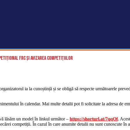
tițional FRC și avizarea competițiilor
organizatorul ia la cunoștință și se obligă să respecte următoarele preved
imentului în calendar. Mai multe detalii pot fi solicitate la adresa de em
, vă lăsăm un model în linkul următor –
https://shorturl.at/7qqOf
. Aces
 fiecărei competiții. În cazul în care anumite detalii nu sunt cunoscute în 