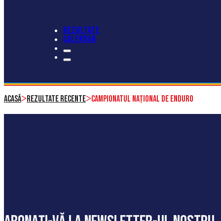
REZULTATE
CALENDAR
>
>
Acasă
Rezultate recente
Campionatul Național de Enduro