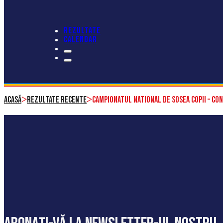
REZULTATE
CALENDAR
>
>
Acasă
Rezultate recente
Campionatul National de Sosea Copii – CO