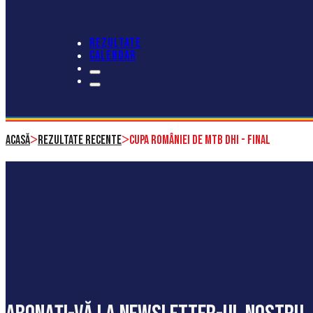
REZULTATE
CALENDAR
>
>
Acasă
Rezultate recente
CUPA ROMÂNIEI DE MTB DHI - FINAL