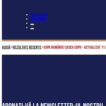
REZULTATE
CALENDAR
>
>
Acasă
Rezultate recente
CUPA ROMÂNIEI ȘOSEA COPII – actualizat 11