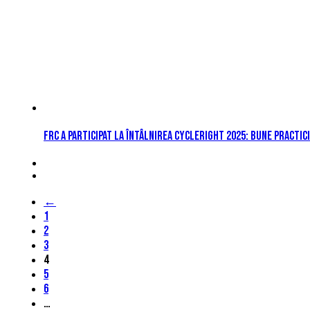
FRC a participat la întâlnirea CycleRight 2025: bune practi
←
1
2
3
4
5
6
…