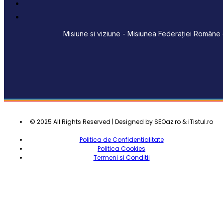
Misiune si viziune - Misiunea Federației Române d
© 2025 All Rights Reserved | Designed by SEOaz.ro & iTistul.ro
Politica de Confidentialitate
Politica Cookies
Termeni si Conditii