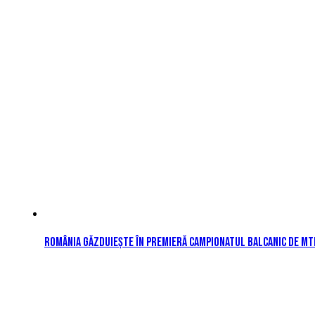
România găzduiește în premieră Campionatul Balcanic de MTB