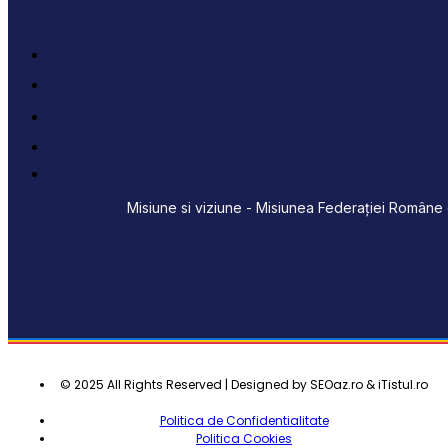
Misiune si viziune - Misiunea Federației Române d
© 2025 All Rights Reserved | Designed by SEOaz.ro & iTistul.ro
Politica de Confidentialitate
Politica Cookies