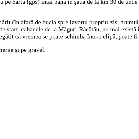
u pe hartă (gps) întâi până în șaua de la km 30 de unde
ărit (în afară de bucla spre izvorul propriu-zis, drumu
de start, cabanele de la Măguri-Răcătău, nu mai există i
egătit că vremea se poate schimba într-o clipă, poate fi 
merge și pe gravel.