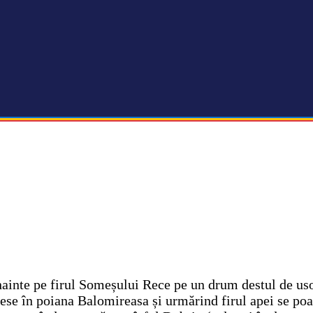
nainte pe firul Someșului Rece pe un drum destul de usor
iese în poiana Balomireasa și urmărind firul apei se poa