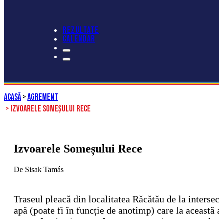
REZULTATE
CALENDAR
ACASă
>
Agrement
>
Izvoarele Someșului Rece
Izvoarele Someșului Rece
De Sisak Tamás
Traseul pleacă din localitatea Răcătău de la inters
apă (poate fi în funcție de anotimp) care la această