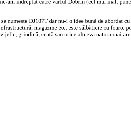
 ne-am îndreptat către vârful Dobrin (cel mai înalt punc
l se numește DJ107T dar nu-i o idee bună de abordat cu 
nfrastructură, magazine etc, este sălbăticie cu foarte p
vijelie, grindină, ceață sau orice altceva natura mai are