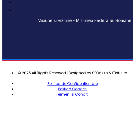
Misiune si viziune - Misiunea Federației Române d
© 2025 All Rights Reserved | Designed by SEOaz.ro & iTistul.ro
Politica de Confidentialitate
Politica Cookies
Termeni si Conditii